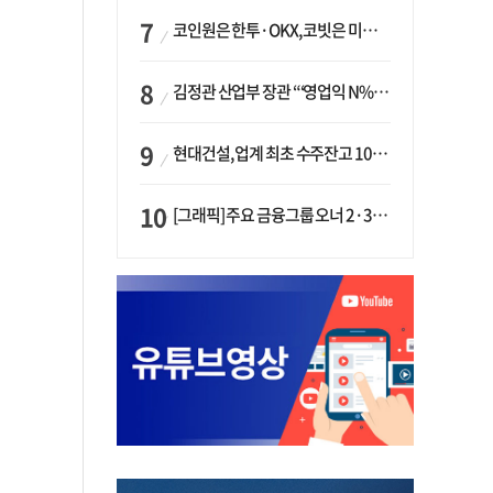
코인원은 한투·OKX, 코빗은 미래에셋…중소 거래소 ‘금융 동맹’ 승부수
김정관 산업부 장관 “‘영업익 N% 성과급’ 지급 반대…주주·투자자 이익 반해”
현대건설, 업계 최초 수주잔고 100조 돌파…하반기 ‘원전’ 수주 드라이브
[그래픽] 주요 금융그룹 오너 2·3세 현황