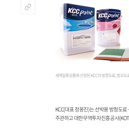
세계일류상품에 선정된 KCC의 방청도료, 방오도료
KCC(대표 정몽진)는 선박용 방청
주관하고 대한무역투자진흥공사(KOTR