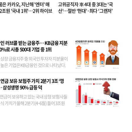
품은 카카오, 지난해 '엔터' 매
고위공직자 車 4대 중 3대는 ‘국
.2조원 '국내 1위'…2위 하이브
산’…절반 ‘현대’·최다 ‘그랜저’
 JYP 순
인 러브콜 받는 금융주… KB금융 지분
80%로 시총 500대 기업 중 1위
 상장 금융지주 중 외국인 투자자 지분율이
 높은 기업은 KB금융인 것으로 나타났다.
 외국인 지분율이 가장 낮은 곳은 메리츠금
었다. 특히 KB금융은 지난달 말 기준 해외
연금 보유 보험주 가치 2분기 3조 ‘껑
투자자 지분율이...
… 삼성생명 90% 급등 덕
연금이 보유하고 있는 국내 상장 보험사들
식 가치가 올해 2분기(4~6월) 들어 3조원
이 불어난 것으로 집계됐다. 삼성생명 주가
이 기간 90% 가까이 치솟으면서 전체 증가분
부분을 책임진 덕...