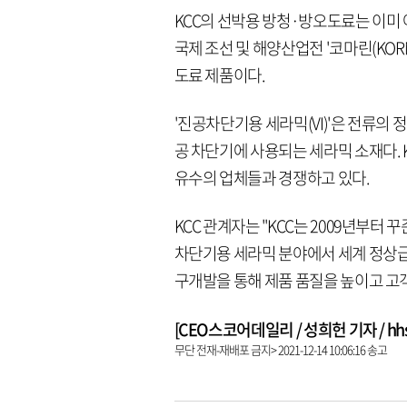
KCC의 선박용 방청·방오도료는 이미 
국제 조선 및 해양산업전 '코마린(KOR
도료 제품이다.
'진공차단기용 세라믹(VI)'은 전류의
공 차단기에 사용되는 세라믹 소재다.
유수의 업체들과 경쟁하고 있다.
KCC 관계자는 "KCC는 2009년부
차단기용 세라믹 분야에서 세계 정상급
구개발을 통해 제품 품질을 높이고 고
[CEO스코어데일리 / 성희헌 기자 / hhsun
무단 전재-재배포 금지> 2021-12-14 10:06:16 송고