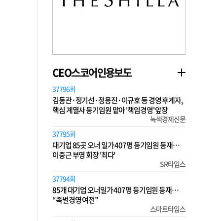
CEO스코어인용보도
37796회
김동관·정기선·정용진·이규호 등 경영 후계자,
핵심 계열사 등기임원 맡아 '책임경영' 앞장
녹색경제신문
37795회
대기업 85곳 오너 일가 407명 등기임원 등재…
이중근 부영 회장 '최다'
SR타임스
37794회
85개 대기업 오너일가 407명 등기임원 등재…
“족벌경영 여전”
스마트타임스