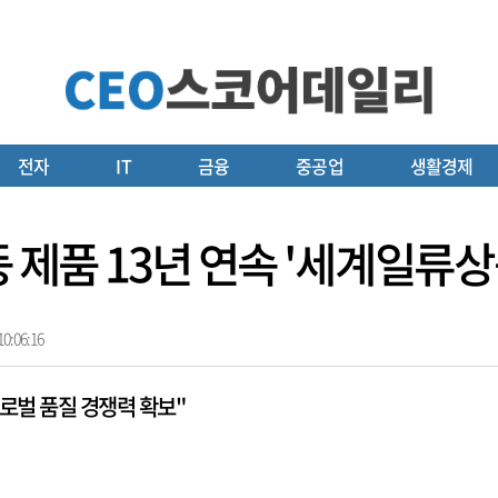
전자
IT
금융
중공업
생활경제
등 제품 13년 연속 '세계일류상
0:06:16
로벌 품질 경쟁력 확보"