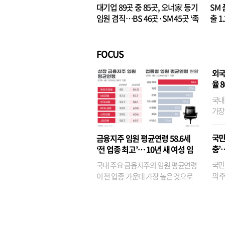
대기업 89곳 중 85곳, 오너家 등기
SM 
임원 겸직…BS 46곳·SM 45곳 ‘족
출 1
벌경영’ 고착화
·3위
FOCUS
외국
율 
국내
가장
반면
융이
국민
금융지주 임원 평균연령 58.6세
기관
충’
‘전 업종 최고’… 10년 새 여성 임
원은 14배 껑충
국민
국내 주요 금융지주의 임원 평균연령
의 주
이 전 업종 가운데 가장 높은 것으로
가까
나타났다. 금융업 특유의 경험 중심 인
가 
사와 내부 승진 문화가 이어지면서 10
의 대
년새 임원의 평균연령이 높아졌으며,
평균연령이 60대를 기...