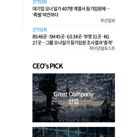
37793회
대기업 오너 일가 407명 계열사 등기임원에…
‘족벌’ 여전하다
부산일보
37792회
BS 46곳·SM 45곳·GS 34곳·부영 31곳·KG
27곳…그룹 오너일가 등기임원 조사결과 '충격'
파이낸셜포스트
CEO's PICK