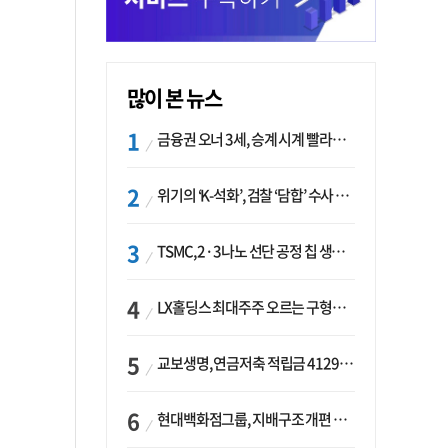
많이 본 뉴스
금융권 오너 3세, 승계 시계 빨라지나…한국투자 ‘속도’·미래에셋·메리츠는 ‘거리두기’
위기의 ‘K-석화’, 검찰 ‘담합’ 수사 착수…“LG·한화·롯데 등 7개 업체, 8개 제품 가격 담합”
TSMC, 2·3나노 선단 공정 칩 생산 가속화…삼성, 파운드리 확장 변수 맞나
LX홀딩스 최대주주 오르는 구형모 사장…계열사 실적 개선 ‘과제’
교보생명, 연금저축 적립금 4129억 증가 ‘1위’…KB라이프는 최대 감소율
현대백화점그룹, 지배구조 개편 작업…지주사 행위제한 요건 해소