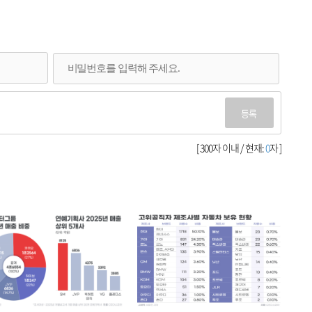
등록
[ 300자 이내 / 현재:
0
자 ]