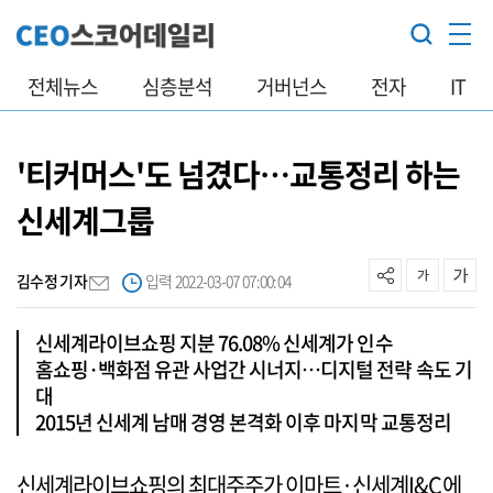
전체뉴스
심층분석
거버넌스
전자
IT
'티커머스'도 넘겼다…교통정리 하는
신세계그룹
김수정 기자
입력 2022-03-07 07:00:04
신세계라이브쇼핑 지분 76.08% 신세계가 인수
홈쇼핑·백화점 유관 사업간 시너지…디지털 전략 속도 기
대
2015년 신세계 남매 경영 본격화 이후 마지막 교통정리
신세계라이브쇼핑의 최대주주가 이마트·신세계I&C에