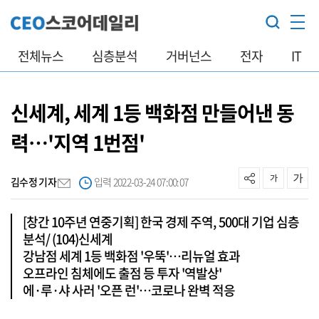
전체뉴스
심층분석
거버넌스
전자
IT
신세계, 세계 1등 백화점 만들어낸 동
력…'지역 1번점'
김수정 기자
입력 2022-03-24 07:00:07
[창간 10주년 연중기획] 한국 경제 주역, 500대 기업 심층
분석/ (104)신세계
강남점 세계 1등 백화점 '우뚝'…리뉴얼 효과
오프라인 침체에도 출점 등 투자 '역발상'
에·루·샤 사러 '오픈 런'…코로나 완벽 적응