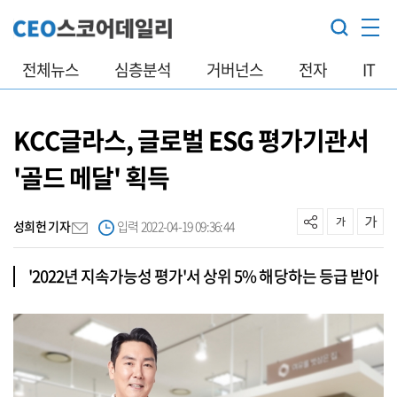
전체뉴스
심층분석
거버넌스
전자
IT
KCC글라스, 글로벌 ESG 평가기관서
'골드 메달' 획득
성희헌 기자
입력 2022-04-19 09:36:44
'2022년 지속가능성 평가'서 상위 5% 해당하는 등급 받아