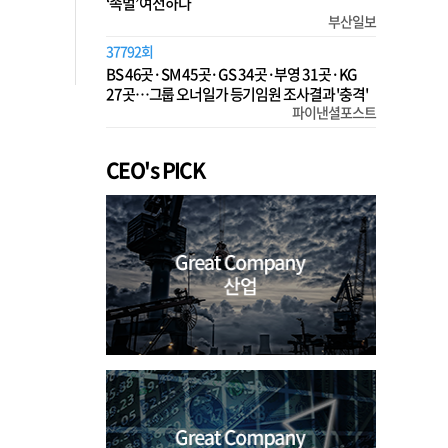
‘족벌’ 여전하다
부산일보
37792회
BS 46곳·SM 45곳·GS 34곳·부영 31곳·KG
27곳…그룹 오너일가 등기임원 조사결과 '충격'
파이낸셜포스트
CEO's PICK