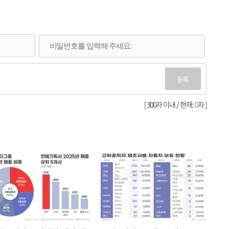
등록
[ 300자 이내 / 현재:
0
자 ]