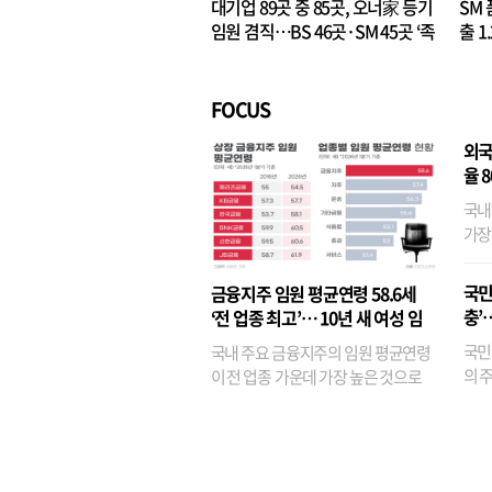
대기업 89곳 중 85곳, 오너家 등기
SM 
임원 겸직…BS 46곳·SM 45곳 ‘족
출 1
벌경영’ 고착화
·3위
FOCUS
외국
율 
국내
가장
반면
융이
국민
금융지주 임원 평균연령 58.6세
기관
충’
‘전 업종 최고’… 10년 새 여성 임
원은 14배 껑충
국민
국내 주요 금융지주의 임원 평균연령
의 주
이 전 업종 가운데 가장 높은 것으로
가까
나타났다. 금융업 특유의 경험 중심 인
가 
사와 내부 승진 문화가 이어지면서 10
의 대
년새 임원의 평균연령이 높아졌으며,
평균연령이 60대를 기...