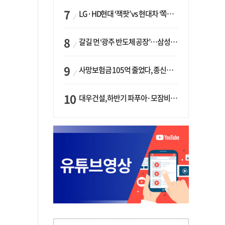
LG·HD현대 ‘잭팟’ vs 현대차 ‘쪽박’…글로벌 사모펀드, 韓 대기업 투자 ‘희비’
갈길 먼 ‘광주 반도체 공장’…삼성·SK, ‘주 52시간제’ 규제 해소 ‘공방’
사망보험금 105억 줄었다, 종신보험·유동화 동시에 ‘주춤’…신한라이프는 401억 급증
대우건설, 하반기 파푸아·모잠비크 LNG 플랜트 수주 가시권…수주목표 27조로 샹향