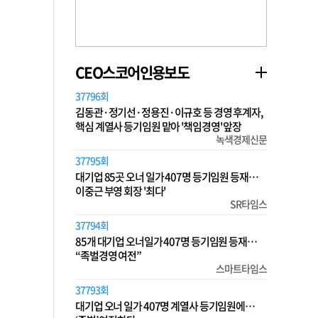
CEO스코어인용보도
37796회
김동관·정기선·정용진·이규호 등 경영 후계자,
핵심 계열사 등기임원 맡아 '책임경영' 앞장
녹색경제신문
37795회
대기업 85곳 오너 일가 407명 등기임원 등재…
이중근 부영 회장 '최다'
SR타임스
37794회
85개 대기업 오너일가 407명 등기임원 등재…
“족벌경영 여전”
스마트타임스
37793회
대기업 오너 일가 407명 계열사 등기임원에…