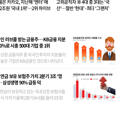
품은 카카오, 지난해 '엔터' 매
고위공직자 車 4대 중 3대는 ‘국
.2조원 '국내 1위'…2위 하이브
산’…절반 ‘현대’·최다 ‘그랜저’
 JYP 순
인 러브콜 받는 금융주… KB금융 지분
80%로 시총 500대 기업 중 1위
 상장 금융지주 중 외국인 투자자 지분율이
 높은 기업은 KB금융인 것으로 나타났다.
 외국인 지분율이 가장 낮은 곳은 메리츠금
었다. 특히 KB금융은 지난달 말 기준 해외
연금 보유 보험주 가치 2분기 3조 ‘껑
투자자 지분율이...
… 삼성생명 90% 급등 덕
연금이 보유하고 있는 국내 상장 보험사들
식 가치가 올해 2분기(4~6월) 들어 3조원
이 불어난 것으로 집계됐다. 삼성생명 주가
이 기간 90% 가까이 치솟으면서 전체 증가분
부분을 책임진 덕...