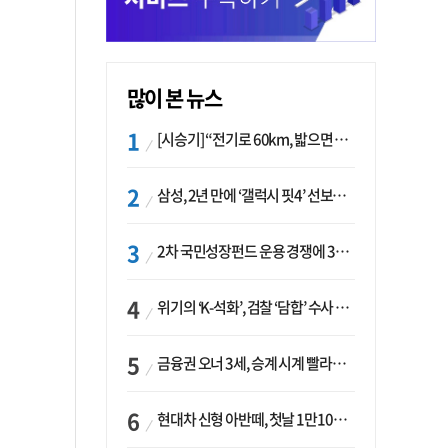
많이 본 뉴스
[시승기] “전기로 60km, 밟으면 462마력”…볼보 XC60 T8의 두 얼굴
삼성, 2년 만에 ‘갤럭시 핏4’ 선보이나…웨어러블 생태계 확장 ‘시동’
2차 국민성장펀드 운용 경쟁에 33개사 몰렸다…신한·하나 등 새 얼굴 대거 합류
위기의 ‘K-석화’, 검찰 ‘담합’ 수사 착수…“LG·한화·롯데 등 7개 업체, 8개 제품 가격 담합”
금융권 오너 3세, 승계 시계 빨라지나…한국투자 ‘속도’·미래에셋·메리츠는 ‘거리두기’
현대차 신형 아반떼, 첫날 1만1094대 계약…역대 최고치 경신