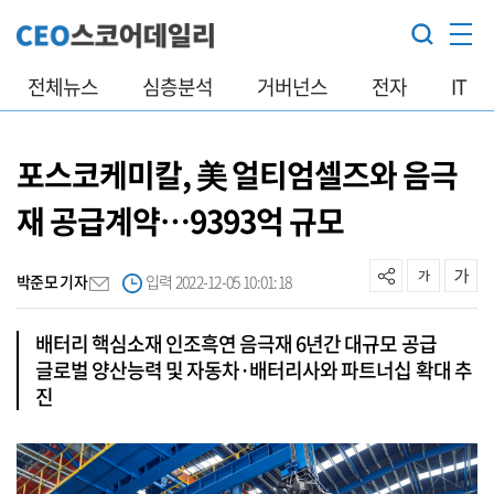
전체뉴스
심층분석
거버넌스
전자
IT
포스코케미칼, 美 얼티엄셀즈와 음극
재 공급계약…9393억 규모
박준모 기자
입력 2022-12-05 10:01:18
배터리 핵심소재 인조흑연 음극재 6년간 대규모 공급
글로벌 양산능력 및 자동차·배터리사와 파트너십 확대 추
진