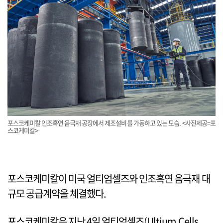
포스코케미칼 인조흑연 음극재 공장에서 제조설비를 가동하고 있는 모습. <사진제공=포
스코케미칼>
포스코케미칼이 미국 얼티엄셀즈와 인조흑연 음극재 대
규모 공급계약을 체결했다.
포스코케미칼은 지난 4일 얼티엄셀즈(Ultium Cells