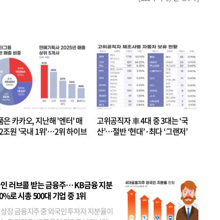
품은 카카오, 지난해 '엔터' 매
고위공직자 車 4대 중 3대는 ‘국
.2조원 '국내 1위'…2위 하이브
산’…절반 ‘현대’·최다 ‘그랜저’
 JYP 순
인 러브콜 받는 금융주… KB금융 지분
80%로 시총 500대 기업 중 1위
 상장 금융지주 중 외국인 투자자 지분율이