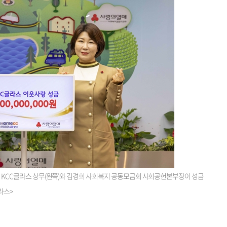
고진 KCC글라스 상무(왼쪽)와 김경희 사회복지 공동모금회 사회공헌본부장이 성금
라스>