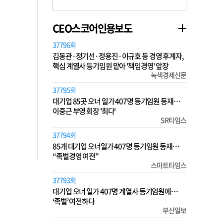
CEO스코어인용보도
37796회
김동관·정기선·정용진·이규호 등 경영 후계자,
핵심 계열사 등기임원 맡아 '책임경영' 앞장
녹색경제신문
37795회
대기업 85곳 오너 일가 407명 등기임원 등재…
이중근 부영 회장 '최다'
SR타임스
37794회
85개 대기업 오너일가 407명 등기임원 등재…
“족벌경영 여전”
스마트타임스
37793회
대기업 오너 일가 407명 계열사 등기임원에…
‘족벌’ 여전하다
부산일보