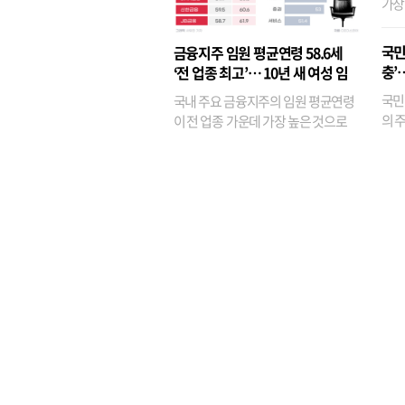
가장
반면
융이
국민
금융지주 임원 평균연령 58.6세
기관
충’
‘전 업종 최고’… 10년 새 여성 임
원은 14배 껑충
국민
국내 주요 금융지주의 임원 평균연령
의 주
이 전 업종 가운데 가장 높은 것으로
가까
나타났다. 금융업 특유의 경험 중심 인
가 
사와 내부 승진 문화가 이어지면서 10
의 대
년새 임원의 평균연령이 높아졌으며,
평균연령이 60대를 기...