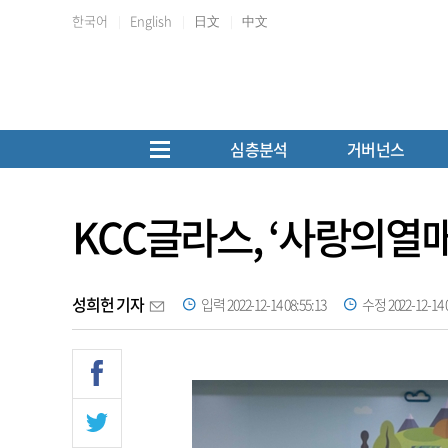
한국어
English
日文
中文
심층분석
거버넌스
KCC글라스, ‘사랑의열매
성희헌 기자
입력 2022-12-14 08:55:13
수정 2022-12-14 0