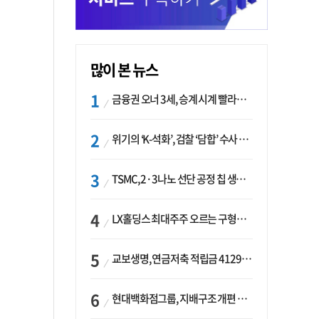
많이 본 뉴스
금융권 오너 3세, 승계 시계 빨라지나…한국투자 ‘속도’·미래에셋·메리츠는 ‘거리두기’
위기의 ‘K-석화’, 검찰 ‘담합’ 수사 착수…“LG·한화·롯데 등 7개 업체, 8개 제품 가격 담합”
TSMC, 2·3나노 선단 공정 칩 생산 가속화…삼성, 파운드리 확장 변수 맞나
LX홀딩스 최대주주 오르는 구형모 사장…계열사 실적 개선 ‘과제’
교보생명, 연금저축 적립금 4129억 증가 ‘1위’…KB라이프는 최대 감소율
현대백화점그룹, 지배구조 개편 작업…지주사 행위제한 요건 해소