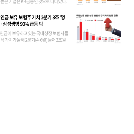
 높은 기업은 KB금융인 것으로 나타났다.
 외국인 지분율이 가장 낮은 곳은 메리츠금
었다. 특히 KB금융은 지난달 말 기준 해외
연금 보유 보험주 가치 2분기 3조 ‘껑
투자자 지분율이...
… 삼성생명 90% 급등 덕
연금이 보유하고 있는 국내 상장 보험사들
식 가치가 올해 2분기(4~6월) 들어 3조원
이 불어난 것으로 집계됐다. 삼성생명 주가
이 기간 90% 가까이 치솟으면서 전체 증가분
부분을 책임진 덕...