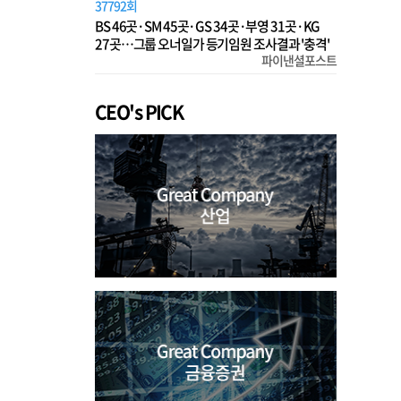
37792회
BS 46곳·SM 45곳·GS 34곳·부영 31곳·KG
27곳…그룹 오너일가 등기임원 조사결과 '충격'
파이낸셜포스트
CEO's PICK