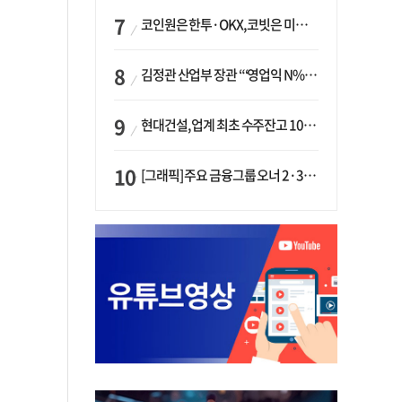
코인원은 한투·OKX, 코빗은 미래에셋…중소 거래소 ‘금융 동맹’ 승부수
김정관 산업부 장관 “‘영업익 N% 성과급’ 지급 반대…주주·투자자 이익 반해”
현대건설, 업계 최초 수주잔고 100조 돌파…하반기 ‘원전’ 수주 드라이브
[그래픽] 주요 금융그룹 오너 2·3세 현황