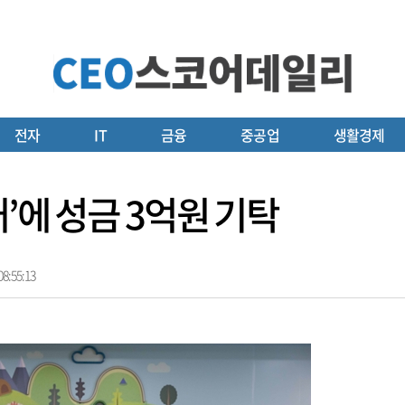
전자
IT
금융
중공업
생활경제
’에 성금 3억원 기탁
8:55:13