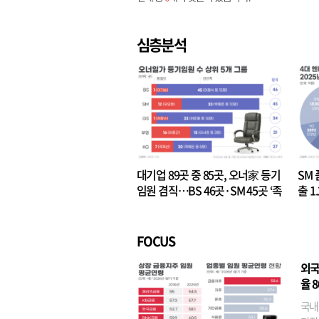
심층분석
대기업 89곳 중 85곳, 오너家 등기
SM 
임원 겸직…BS 46곳·SM 45곳 ‘족
출 1
벌경영’ 고착화
·3위
FOCUS
외국
율 
국내