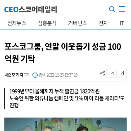
전체뉴스
심층분석
거버넌스
전자
IT
포스코그룹, 연말 이웃돕기 성금 100
억원 기탁
박준모 기자
입력 2022-12-26 13:37:25
1999년부터 올해까지 누적 출연금 1820억원
노숙인 위한 의류나눔 캠페인 및 ‘1% 마이 리틀 채리티’도
진행