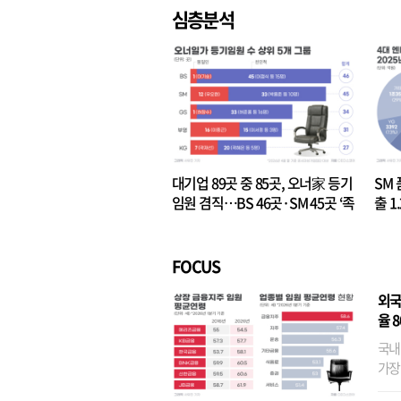
심층분석
대기업 89곳 중 85곳, 오너家 등기
SM 
임원 겸직…BS 46곳·SM 45곳 ‘족
출 1
벌경영’ 고착화
·3위
FOCUS
외국
율 
국내
가장
반면