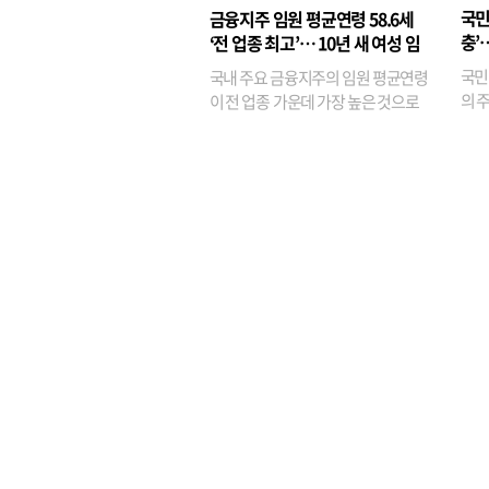
융이
국민
금융지주 임원 평균연령 58.6세
기관
충’
‘전 업종 최고’… 10년 새 여성 임
원은 14배 껑충
국민
국내 주요 금융지주의 임원 평균연령
의 주
이 전 업종 가운데 가장 높은 것으로
가까
나타났다. 금융업 특유의 경험 중심 인
가 
사와 내부 승진 문화가 이어지면서 10
의 대
년새 임원의 평균연령이 높아졌으며,
평균연령이 60대를 기...