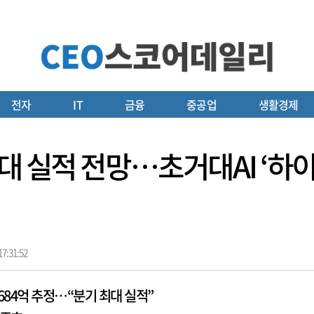
전자
IT
금융
중공업
생활경제
대 실적 전망…초거대AI ‘하
7:31:52
3684억 추정…“분기 최대 실적”