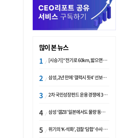
많이 본 뉴스
[시승기] “전기로 60km, 밟으면 462마력”…볼보 XC60 T8의 두 얼굴
삼성, 2년 만에 ‘갤럭시 핏4’ 선보이나…웨어러블 생태계 확장 ‘시동’
2차 국민성장펀드 운용 경쟁에 33개사 몰렸다…신한·하나 등 새 얼굴 대거 합류
삼성 ‘갤Z8’ 일본에서도 물량 동났다…애플 참전 앞두고 선두 수성 ‘시험대’
위기의 ‘K-석화’, 검찰 ‘담합’ 수사 착수…“LG·한화·롯데 등 7개 업체, 8개 제품 가격 담합”