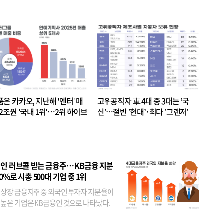
품은 카카오, 지난해 '엔터' 매
고위공직자 車 4대 중 3대는 ‘국
.2조원 '국내 1위'…2위 하이브
산’…절반 ‘현대’·최다 ‘그랜저’
 JYP 순
인 러브콜 받는 금융주… KB금융 지분
80%로 시총 500대 기업 중 1위
 상장 금융지주 중 외국인 투자자 지분율이
 높은 기업은 KB금융인 것으로 나타났다.
 외국인 지분율이 가장 낮은 곳은 메리츠금