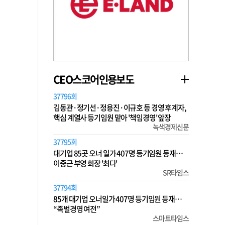
CEO스코어인용보도
37796회
김동관·정기선·정용진·이규호 등 경영 후계자,
핵심 계열사 등기임원 맡아 '책임경영' 앞장
녹색경제신문
37795회
대기업 85곳 오너 일가 407명 등기임원 등재…
이중근 부영 회장 '최다'
SR타임스
37794회
85개 대기업 오너일가 407명 등기임원 등재…
“족벌경영 여전”
스마트타임스