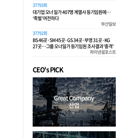
37793회
대기업 오너 일가 407명 계열사 등기임원에…
‘족벌’ 여전하다
부산일보
37792회
BS 46곳·SM 45곳·GS 34곳·부영 31곳·KG
27곳…그룹 오너일가 등기임원 조사결과 '충격'
파이낸셜포스트
CEO's PICK