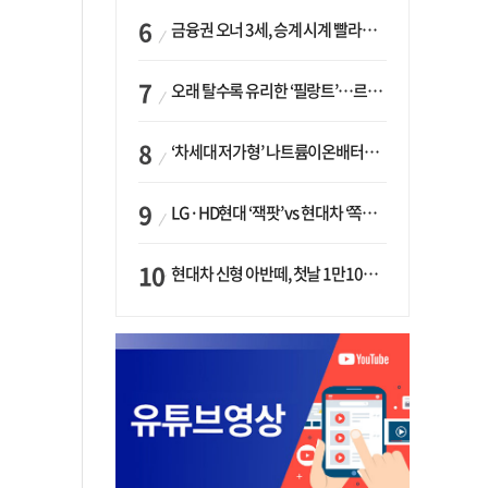
금융권 오너 3세, 승계 시계 빨라지나…한국투자 ‘속도’·미래에셋·메리츠는 ‘거리두기’
오래 탈수록 유리한 ‘필랑트’…르노코리아, 5년 뒤 잔존가치 53% 보장
‘차세대 저가형’ 나트륨이온배터리 시대 오나…LG화학·에코프로, 상용화 속도낸다
LG·HD현대 ‘잭팟’ vs 현대차 ‘쪽박’…글로벌 사모펀드, 韓 대기업 투자 ‘희비’
현대차 신형 아반떼, 첫날 1만1094대 계약…역대 최고치 경신