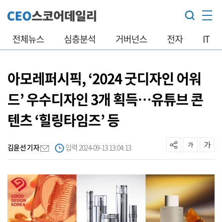
전체뉴스
심층분석
거버넌스
전자
IT
아모레퍼시픽, ‘2024 굿디자인 어워
드’ 우수디자인 3개 획득…유튜브 콘
텐츠 ‘힐링타임즈’ 등
김윤선 기자
입력 2024-09-13 13:04:13