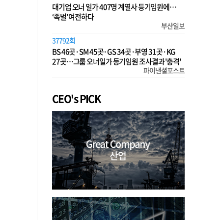
대기업 오너 일가 407명 계열사 등기임원에…
‘족벌’ 여전하다
부산일보
37792회
BS 46곳·SM 45곳·GS 34곳·부영 31곳·KG
27곳…그룹 오너일가 등기임원 조사결과 '충격'
파이낸셜포스트
CEO's PICK