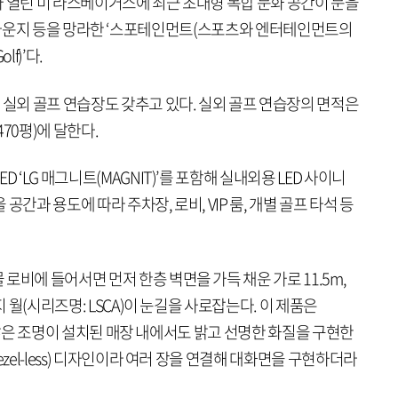
25’가 열린 미 라스베이거스에 최근 초대형 복합 문화 공간이 문을
, VIP 라운지 등을 망라한 ‘스포테인먼트(스포츠와 엔터테인먼트의
lf)’다.
 실외 골프 연습장도 갖추고 있다. 실외 골프 연습장의 면적은
470평)에 달한다.
 ‘LG 매그니트(MAGNIT)’를 포함해 실내외용 LED 사이니
간과 용도에 따라 주차장, 로비, VIP 룸, 개별 골프 타석 등
로비에 들어서면 먼저 한층 벽면을 가득 채운 가로 11.5m,
지 월(시리즈명: LSCA)이 눈길을 사로잡는다. 이 제품은
해 수많은 조명이 설치된 매장 내에서도 밝고 선명한 화질을 구현한
ezel-less) 디자인이라 여러 장을 연결해 대화면을 구현하더라