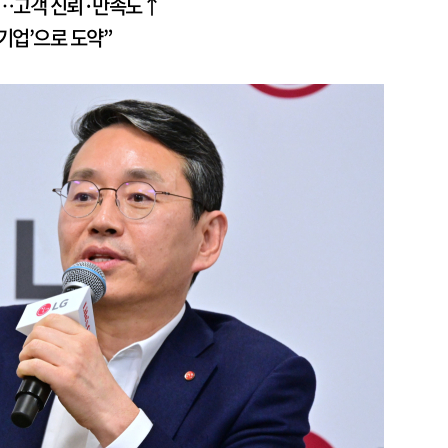
공…고객 신뢰·만족도↑
 기업’으로 도약”