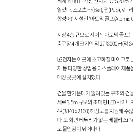
세계 최대 IT·가전 전시회 ‘CES 20
열었다. 스포츠 바(Bar), 펍(Pub)
합성어)’ 시설인 ‘아토믹 골프(Atomic Go
지상 4층 규모로 지어진 아토믹 골프는
축구장 4개 크기인 약 2만8000㎡(약 8
LG전자는 이곳에 초고화질 마이크로 LED
지 등 다양한 상업용 디스플레이 제품을 공
매장 곳곳에 설치했다.
건물 한가운데가 뚫려있는 구조의 건물 
세로 3.5m 규모의 초대형 LED 사이니
4K(3840 x 2160) 해상도를 지원
다. 또 화면 테두리가 없는 베젤리스(B
도 몰입감이 뛰어나다.