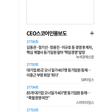
CEO스코어인용보도
37796회
김동관·정기선·정용진·이규호 등 경영 후계자,
핵심 계열사 등기임원 맡아 '책임경영' 앞장
녹색경제신문
37795회
대기업 85곳 오너 일가 407명 등기임원 등재…
이중근 부영 회장 '최다'
SR타임스
37794회
85개 대기업 오너일가 407명 등기임원 등재…
“족벌경영 여전”
스마트타임스
37793회