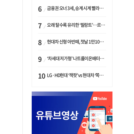
금융권 오너 3세, 승계 시계 빨라지나…한국투자 ‘속도’·미래에셋·메리츠는 ‘거리두기’
오래 탈수록 유리한 ‘필랑트’…르노코리아, 5년 뒤 잔존가치 53% 보장
현대차 신형 아반떼, 첫날 1만1094대 계약…역대 최고치 경신
‘차세대 저가형’ 나트륨이온배터리 시대 오나…LG화학·에코프로, 상용화 속도낸다
LG·HD현대 ‘잭팟’ vs 현대차 ‘쪽박’…글로벌 사모펀드, 韓 대기업 투자 ‘희비’