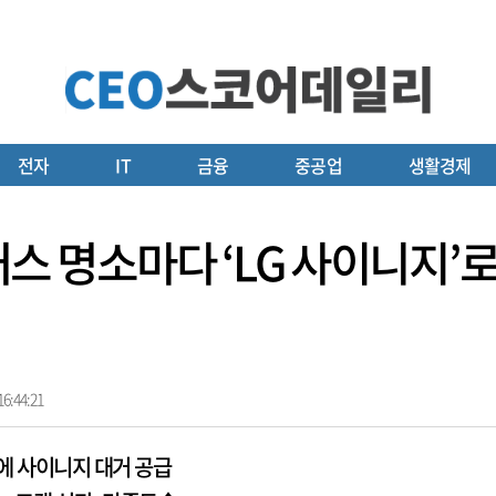
전자
IT
금융
중공업
생활경제
베이거스 명소마다 ‘LG 사이니지
6:44:21
’에 사이니지 대거 공급