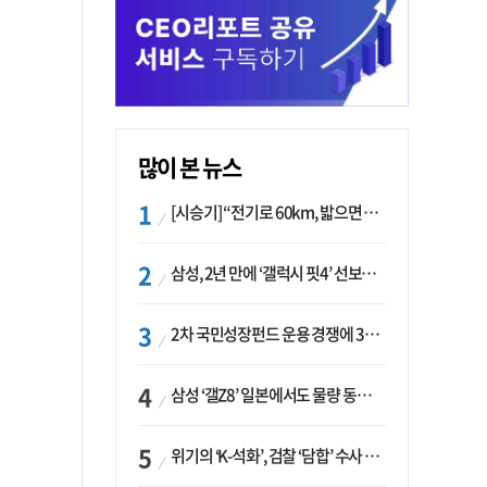
많이 본 뉴스
[시승기] “전기로 60km, 밟으면 462마력”…볼보 XC60 T8의 두 얼굴
삼성, 2년 만에 ‘갤럭시 핏4’ 선보이나…웨어러블 생태계 확장 ‘시동’
2차 국민성장펀드 운용 경쟁에 33개사 몰렸다…신한·하나 등 새 얼굴 대거 합류
삼성 ‘갤Z8’ 일본에서도 물량 동났다…애플 참전 앞두고 선두 수성 ‘시험대’
위기의 ‘K-석화’, 검찰 ‘담합’ 수사 착수…“LG·한화·롯데 등 7개 업체, 8개 제품 가격 담합”