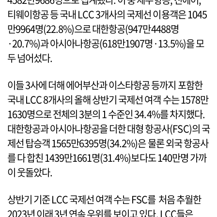
티웨이항공 등 국내 LCC 3개사의 국제선 이용객은 1045
만9964명(22.8%)으로 대한항공(947만4488명
·20.7%)과 아시아나항공(618만1907명·13.5%)을 모
두 넘어섰다.
이들 3사에 더해 에어부산과 이스타항공 등까지 포함한
국내 LCC 8개사의 올해 상반기 국제선 여객 수는 1578만
1630명으로 전체의 3분의 1 수준인 34.4%를 차지했다.
대한항공과 아시아나항공을 더한 대형 항공사(FSC)의 국
제선 탑승객 1565만6395명(34.2%)은 물론 외국 항공사
를 다 합친 1439만1661명(31.4%)보다도 140만명 가까
이 웃돌았다.
상반기 기준 LCC 국제선 여객 수는 FSC를 처음 추월한
2023년 이래 3년 연속 우위를 보이고 있다. LCC들은