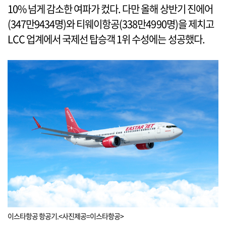
10% 넘게 감소한 여파가 컸다. 다만 올해 상반기 진에어
(347만9434명)와 티웨이항공(338만4990명)을 제치고
LCC 업계에서 국제선 탑승객 1위 수성에는 성공했다.
이스타항공 항공기.<사진제공=이스타항공>