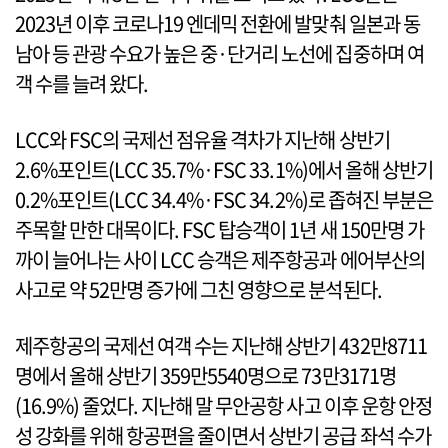
2023년 이후 코로나19 엔데믹 전환에 발맞춰 일본과 동
남아 등 관광 수요가 높은 중·단거리 노선에 집중하며 여
객 수를 늘려 왔다.
LCC와 FSC의 국제선 점유율 격차가 지난해 상반기
2.6%포인트(LCC 35.7%·FSC 33.1%)에서 올해 상반기
0.2%포인트(LCC 34.4%·FSC 34.2%)로 좁혀진 부분은
주목할 만한 대목이다. FSC 탑승객이 1년 새 150만명 가
까이 늘어나는 사이 LCC 승객은 제주항공과 에어부산의
사고로 약 52만명 증가에 그친 영향으로 분석된다.
제주항공의 국제선 여객 수는 지난해 상반기 432만8711
명에서 올해 상반기 359만5540명으로 73만3171명
(16.9%) 줄었다. 지난해 말 무안공항 사고 이후 운항 안정
성 강화를 위해 항공편을 줄이면서 상반기 공급 좌석 수가