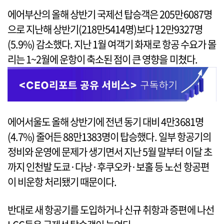
에어부산의 올해 상반기 국제선 탑승객은 205만6087명
으로 지난해 상반기(218만5414명)보다 12만9327명
(5.9%) 감소했다. 지난 1월 여객기 화재로 항공 수요가 몰
리는 1~2월에 운항이 축소된 점이 큰 영향을 미쳤다.
에어서울도 올해 상반기에 전년 동기 대비 4만3681명
(4.7%) 줄어든 88만1383명이 탑승했다. 일부 항공기의
정비와 운영에 문제가 생기면서 지난 5월 말부터 이달 초
까지 인천발 도쿄·다낭·후쿠오카·보홀 등 노선 항공편
이 비운항 처리됐기 때문이다.
반대로 새 항공기를 도입하거나 신규 취항과 증편에 나선