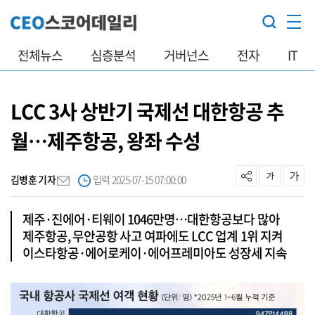
전체뉴스
심층분석
거버넌스
전자
IT
LCC 3사 상반기 국제선 대한항공 추
월…제주항공, 왕좌 수성
김병훈 기자
입력 2025-07-15 07:00:00
제주·진에어·티웨이 1046만명…대한항공보다 많아
제주항공, 무안공항 사고 여파에도 LCC 업계 1위 지켜
이스타항공·에어로케이·에어프레미아도 성장세 지속