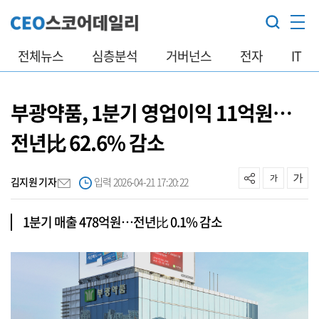
전체뉴스
심층분석
거버넌스
전자
IT
부광약품, 1분기 영업이익 11억원…
전년比 62.6% 감소
김지원 기자
입력 2026-04-21 17:20:22
1분기 매출 478억원…전년比 0.1% 감소