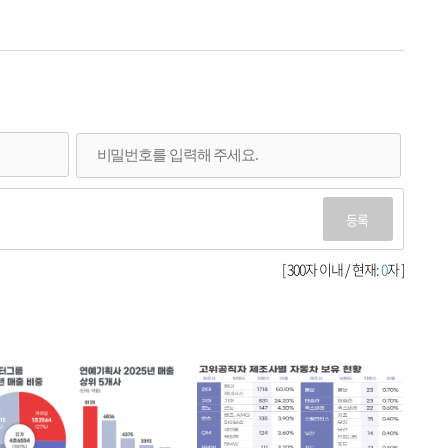
등록
[ 300자 이내 / 현재:
0
자 ]