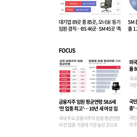
대기업 89곳 중 85곳, 오너家 등기
SM 
임원 겸직…BS 46곳·SM 45곳 ‘족
출 1
벌경영’ 고착화
·3위
FOCUS
외국
율 
국내
가장
반면
융이
국민
금융지주 임원 평균연령 58.6세
기관
충’
‘전 업종 최고’… 10년 새 여성 임
원은 14배 껑충
국민
국내 주요 금융지주의 임원 평균연령
의 주
이 전 업종 가운데 가장 높은 것으로
가까
나타났다. 금융업 특유의 경험 중심 인