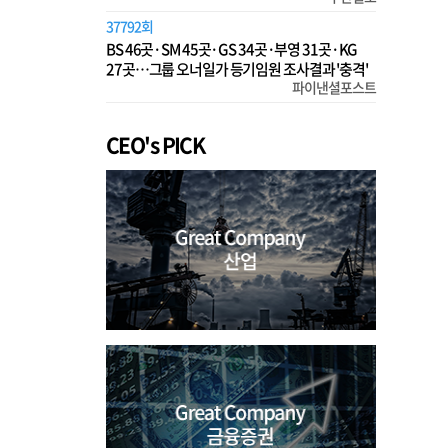
37792회
BS 46곳·SM 45곳·GS 34곳·부영 31곳·KG
27곳…그룹 오너일가 등기임원 조사결과 '충격'
파이낸셜포스트
CEO's PICK