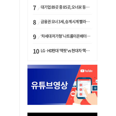
대기업 89곳 중 85곳, 오너家 등기임원 겸직…BS 46곳·SM 45곳 ‘족벌경영’ 고착화
금융권 오너 3세, 승계 시계 빨라지나…한국투자 ‘속도’·미래에셋·메리츠는 ‘거리두기’
‘차세대 저가형’ 나트륨이온배터리 시대 오나…LG화학·에코프로, 상용화 속도낸다
LG·HD현대 ‘잭팟’ vs 현대차 ‘쪽박’…글로벌 사모펀드, 韓 대기업 투자 ‘희비’