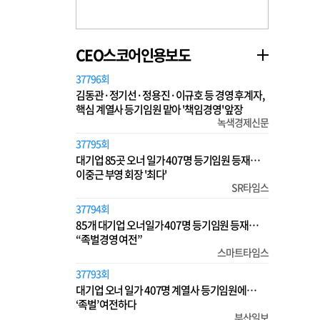
CEO스코어인용보도
37796회
김동관·정기선·정용진·이규호 등 경영 후계자,
핵심 계열사 등기임원 맡아 '책임경영' 앞장
녹색경제신문
37795회
대기업 85곳 오너 일가 407명 등기임원 등재…
이중근 부영 회장 '최다'
SR타임스
37794회
85개 대기업 오너일가 407명 등기임원 등재…
“족벌경영 여전”
스마트타임스
37793회
대기업 오너 일가 407명 계열사 등기임원에…
‘족벌’ 여전하다
부산일보