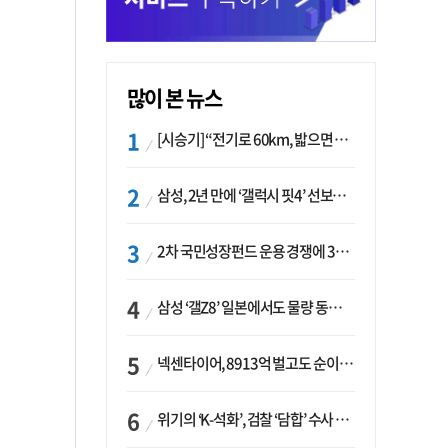
많이 본 뉴스
[시승기] “전기로 60km, 밟으면 462마력”…볼보 XC60 T8의 두 얼굴
삼성, 2년 만에 ‘갤럭시 핏4’ 선보이나…웨어러블 생태계 확장 ‘시동’
2차 국민성장펀드 운용 경쟁에 33개사 몰렸다…신한·하나 등 새 얼굴 대거 합류
삼성 ‘갤Z8’ 일본에서도 물량 동났다…애플 참전 앞두고 선두 수성 ‘시험대’
넥센타이어, 8913억 벌고도 순이익 2억…유럽 세부담에 이익 증발
위기의 ‘K-석화’, 검찰 ‘담합’ 수사 착수…“LG·한화·롯데 등 7개 업체, 8개 제품 가격 담합”