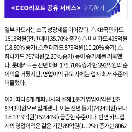
일부 카드사는 소폭 성장세를 이어갔다. △KB국민카드
1513억원(전년 대비 35.70% 증가) △비씨카드 425억원
(18.90% 증가) △현대카드 879억원(10.20% 증가) △
하나카드 767억원(2.20% 증가) 등이 증가세를 기록했
다. 롯데카드는 전년 대비 175.70% 증가한 392억원의 순
이익을 거뒀지만, 영업이익 규모 자체는 업계 최저 수준에
머물렀다.
이에 따라 6개 캐피탈사의 올해 1분기 영업이익은 1조
8743억원으로 집계됐다. 이는 전년 동기(7424억원)보다
1조1319억원(152.46%) 급증한 수준이다. 반면 카드업
계의 영업이익은 같은 기간 89억원(1.12%) 증가한 8062