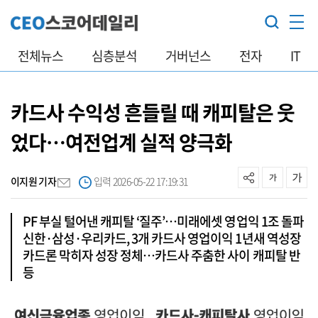
전체뉴스
심층분석
거버넌스
전자
IT
카드사 수익성 흔들릴 때 캐피탈은 웃
었다…여전업계 실적 양극화
이지원 기자
입력 2026-05-22 17:19:31
PF 부실 털어낸 캐피탈 ‘질주’…미래에셋 영업익 1조 돌파
신한·삼성·우리카드, 3개 카드사 영업이익 1년새 역성장
카드론 막히자 성장 정체…카드사 주춤한 사이 캐피탈 반
등