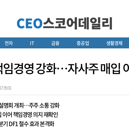
전자
IT
금융
중공업
생활경제
 책임경영 강화…자사주 매입 
7:35:01
업설명회 개최…주주 소통 강화
입 이어 책임경영 의지 재확인
기 DF1 철수 효과 본격화