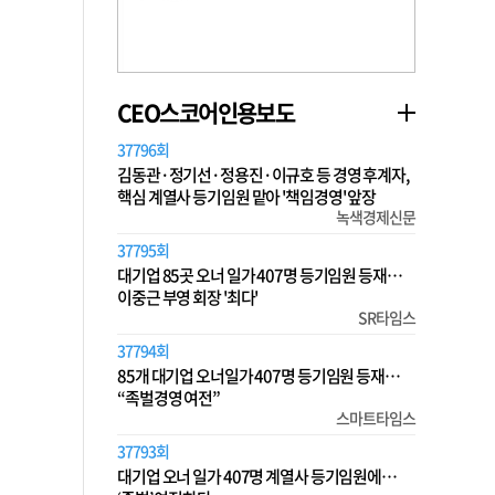
CEO스코어인용보도
37796회
김동관·정기선·정용진·이규호 등 경영 후계자,
핵심 계열사 등기임원 맡아 '책임경영' 앞장
녹색경제신문
37795회
대기업 85곳 오너 일가 407명 등기임원 등재…
이중근 부영 회장 '최다'
SR타임스
37794회
85개 대기업 오너일가 407명 등기임원 등재…
“족벌경영 여전”
스마트타임스
37793회
대기업 오너 일가 407명 계열사 등기임원에…