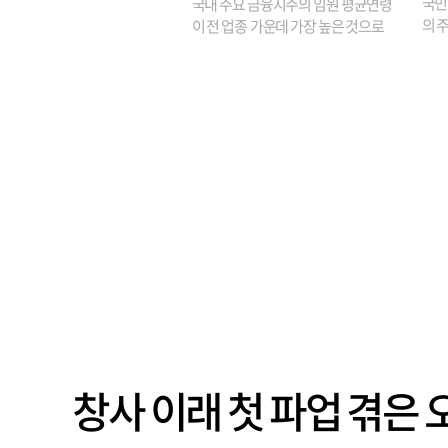
국민
국내 주요 금융지주의 임원 평균연령
의 주
이 전 업종 가운데 가장 높은 것으로
가까
나타났다. 금융업 특유의 경험 중심 인
가 
사와 내부 승진 문화가 이어지면서 10
의 대
년새 임원의 평균연령이 높아졌으며,
평균연령이 60대를 기...
창사 이래 첫 파업 겪은