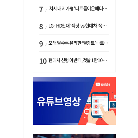
‘차세대 저가형’ 나트륨이온배터리 시대 오나…LG화학·에코프로, 상용화 속도낸다
LG·HD현대 ‘잭팟’ vs 현대차 ‘쪽박’…글로벌 사모펀드, 韓 대기업 투자 ‘희비’
오래 탈수록 유리한 ‘필랑트’…르노코리아, 5년 뒤 잔존가치 53% 보장
현대차 신형 아반떼, 첫날 1만1094대 계약…역대 최고치 경신