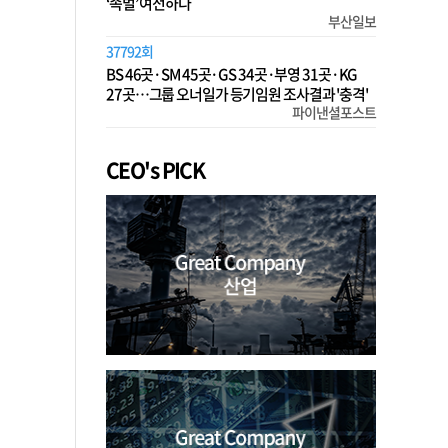
‘족벌’ 여전하다
부산일보
37792회
BS 46곳·SM 45곳·GS 34곳·부영 31곳·KG
27곳…그룹 오너일가 등기임원 조사결과 '충격'
파이낸셜포스트
CEO's PICK