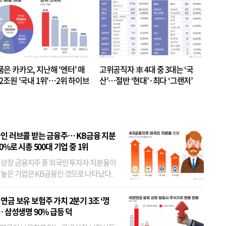
품은 카카오, 지난해 '엔터' 매
고위공직자 車 4대 중 3대는 ‘국
.2조원 '국내 1위'…2위 하이브
산’…절반 ‘현대’·최다 ‘그랜저’
 JYP 순
인 러브콜 받는 금융주… KB금융 지분
80%로 시총 500대 기업 중 1위
 상장 금융지주 중 외국인 투자자 지분율이
 높은 기업은 KB금융인 것으로 나타났다.
 외국인 지분율이 가장 낮은 곳은 메리츠금
었다. 특히 KB금융은 지난달 말 기준 해외
연금 보유 보험주 가치 2분기 3조 ‘껑
투자자 지분율이...
… 삼성생명 90% 급등 덕