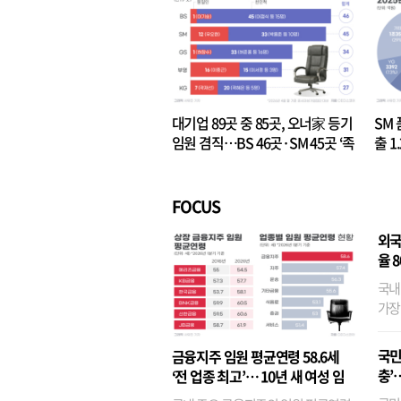
대기업 89곳 중 85곳, 오너家 등기
SM 
임원 겸직…BS 46곳·SM 45곳 ‘족
출 1
벌경영’ 고착화
·3위
FOCUS
외국
율 
국내
가장
반면
융이
국민
금융지주 임원 평균연령 58.6세
기관
충’
‘전 업종 최고’… 10년 새 여성 임
원은 14배 껑충