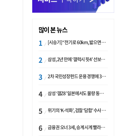
많이 본 뉴스
[시승기] “전기로 60km, 밟으면 462마력”…볼보 XC60 T8의 두 얼굴
삼성, 2년 만에 ‘갤럭시 핏4’ 선보이나…웨어러블 생태계 확장 ‘시동’
2차 국민성장펀드 운용 경쟁에 33개사 몰렸다…신한·하나 등 새 얼굴 대거 합류
삼성 ‘갤Z8’ 일본에서도 물량 동났다…애플 참전 앞두고 선두 수성 ‘시험대’
위기의 ‘K-석화’, 검찰 ‘담합’ 수사 착수…“LG·한화·롯데 등 7개 업체, 8개 제품 가격 담합”
금융권 오너 3세, 승계 시계 빨라지나…한국투자 ‘속도’·미래에셋·메리츠는 ‘거리두기’