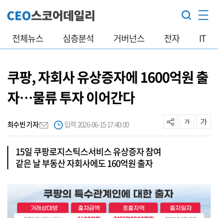
전체뉴스
심층분석
거버넌스
전자
IT
쿠팡, 자회사 유상증자에 1600억원 출
자…물류 투자 이어간다
최수빈 기자
입력 2026-06-15 17:40:00
15일 쿠팡로지스틱스서비스 유상증자 참여
같은 날 부동산 자회사에도 160억원 출자