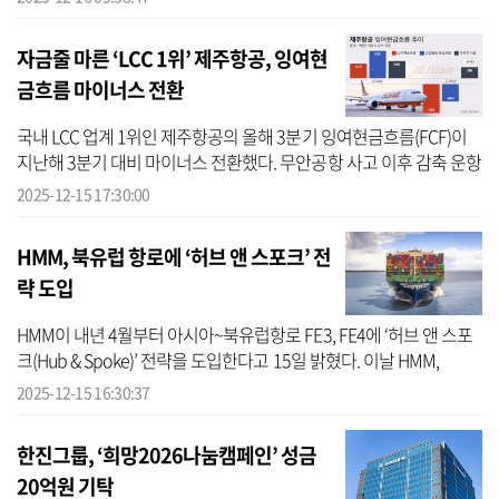
운용을...
자금줄 마른 ‘LCC 1위’ 제주항공, 잉여현
금흐름 마이너스 전환
국내 LCC 업계 1위인 제주항공의 올해 3분기 잉여현금흐름(FCF)이
지난해 3분기 대비 마이너스 전환했다. 무안공항 사고 이후 감축 운항
지속과 고환율, 여객 수요 증가세 둔화 등으로 현금 창출력이 급격히
2025-12-15 17:30:00
나빠...
HMM, 북유럽 항로에 ‘허브 앤 스포크’ 전
략 도입
HMM이 내년 4월부터 아시아~북유럽항로 FE3, FE4에 ‘허브 앤 스포
크(Hub & Spoke)’ 전략을 도입한다고 15일 밝혔다. 이날 HMM,
ONE(일본), 양민(대만) 등 3개사로 구성된 ‘프리미어 얼라이언스
2025-12-15 16:30:37
(Premier Allianc...
한진그룹, ‘희망2026나눔캠페인’ 성금
20억원 기탁