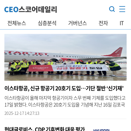
전체뉴스
심층분석
거버넌스
전자
IT
이스타항공, 신규 항공기 20호기 도입…기단 절반 ‘신기재’
이스타항공이 올해 마지막 항공기이자 스무 번째 기체를 도입했다고
17일 밝혔다. 이스타항공은 20호기 도입을 기념해 지난 16일 김포국
제공항에서 조중석 대표를 비롯한 임직원들이 참석한 가운데 운항 승
2025-12-17 14:27:13
무원...
현대글로비스, CDP 기후변화 대응 평가