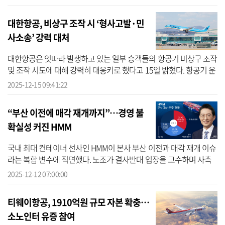
트 감...
대한항공, 비상구 조작 시 ‘형사고발·민
사소송’ 강력 대처
대한항공은 잇따라 발생하고 있는 일부 승객들의 항공기 비상구 조작
및 조작 시도에 대해 강력히 대응키로 했다고 15일 밝혔다. 항공기 운
항 안전을 크게 위협하며 사회적 문제로 떠오른 2023년 아시아나항
2025-12-15 09:41:22
공 ...
“부산 이전에 매각 재개까지”…경영 불
확실성 커진 HMM
국내 최대 컨테이너 선사인 HMM이 본사 부산 이전과 매각 재개 이슈
라는 복합 변수에 직면했다. 노조가 결사반대 입장을 고수하며 사측
과의 총력 투쟁을 선언한 가운데 HMM의 매각을 통한 민영화 작업도
2025-12-12 07:00:00
본격화할...
티웨이항공, 1910억원 규모 자본 확충…
소노인터 유증 참여