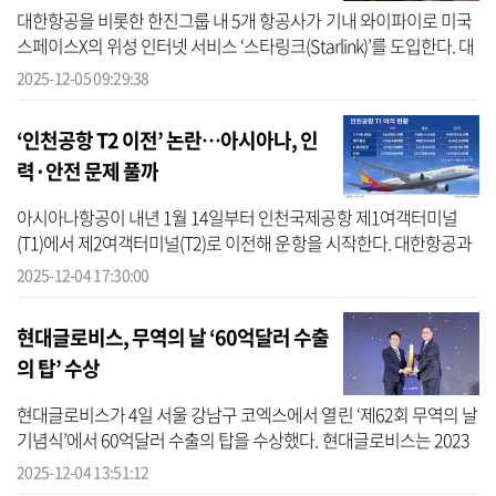
대한항공을 비롯한 한진그룹 내 5개 항공사가 기내 와이파이로 미국
스페이스X의 위성 인터넷 서비스 ‘스타링크(Starlink)’를 도입한다. 대
한항공은 자사와 아시아나항공, 진에어, 에어부산, 에어서울 전체
2025-12-05 09:29:38
항...
‘인천공항 T2 이전’ 논란…아시아나, 인
력·안전 문제 풀까
아시아나항공이 내년 1월 14일부터 인천국제공항 제1여객터미널
(T1)에서 제2여객터미널(T2)로 이전해 운항을 시작한다. 대한항공과
의 통합 항공사 출범을 앞두고 운영 효율과 승객 편의를 높이기 위해
2025-12-04 17:30:00
서다. 다만 ...
현대글로비스, 무역의 날 ‘60억달러 수출
의 탑’ 수상
현대글로비스가 4일 서울 강남구 코엑스에서 열린 ‘제62회 무역의 날
기념식’에서 60억달러 수출의 탑을 수상했다. 현대글로비스는 2023
년 58억달러, 2024년 59억달러에 이어 올해 61억달러의 수출실적을
2025-12-04 13:51:12
달성...