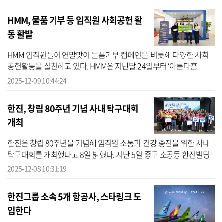
호를...
HMM, 물품 기부 등 임직원 사회공헌 활
동 활발
HMM 임직원들이 연말맞이 물품기부 캠페인을 비롯해 다양한 사회
공헌활동을 실천하고 있다. HMM은 지난달 24일부터 ‘아름다흠
(HMM)’ 행사를 진행했다고 9일 밝혔다. 아름다흠은 올해로 5년째를
2025-12-09 10:44:24
맞이하는 HMM의...
한진, 창립 80주년 기념 사내 탁구대회
개최
한진은 창립 80주년을 기념해 임직원 소통과 건강 증진을 위한 사내
탁구대회를 개최했다고 8일 밝혔다. 지난 5일 중구 소공동 한진빌딩
26층 대강당에서 열린 본선 대회는 사전 선발전을 통과한 7개 팀 총
2025-12-08 10:31:19
35...
한진그룹 소속 5개 항공사, 스타링크 도
입한다