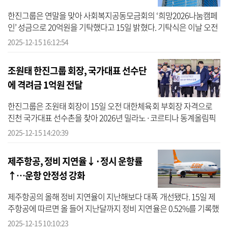
한진그룹은 연말을 맞아 사회복지공동모금회의 ‘희망2026나눔캠페
인’ 성금으로 20억원을 기탁했다고 15일 밝혔다. 기탁식은 이날 오전
서울 중구 사회복지공동모금회 사랑의열매 회관에서 류경표 한진칼
2025-12-15 16:12:54
부회장...
조원태 한진그룹 회장, 국가대표 선수단
에 격려금 1억원 전달
한진그룹은 조원태 회장이 15일 오전 대한체육회 부회장 자격으로
진천 국가대표 선수촌을 찾아 2026년 밀라노·코르티나 동계올림픽
선전을 기원하며 격려금 1억원을 전달했다고 밝혔다. 조원태 회장은
2025-12-15 14:20:39
이날 빙...
제주항공, 정비 지연율↓·정시 운항률
↑…운항 안정성 강화
제주항공의 올해 정비 지연율이 지난해보다 대폭 개선됐다. 15일 제
주항공에 따르면 올 들어 지난달까지 정비 지연율은 0.52%를 기록했
다. 지난해 같은 기간(1~11월) 정비 지연율 0.89%에 비해 0.37%포인
2025-12-15 10:10:23