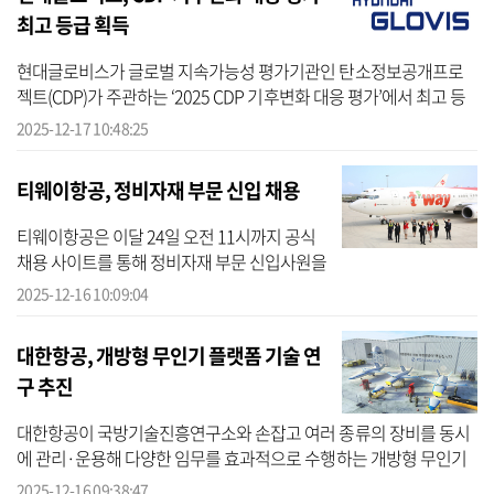
최고 등급 획득
현대글로비스가 글로벌 지속가능성 평가기관인 탄소정보공개프로
젝트(CDP)가 주관하는 ‘2025 CDP 기후변화 대응 평가’에서 최고 등
급인 ‘리더십 A등급’을 획득했다고 17일 밝혔다. CDP는 각국의 주요
2025-12-17 10:48:25
상장 및 ...
티웨이항공, 정비자재 부문 신입 채용
티웨이항공은 이달 24일 오전 11시까지 공식
채용 사이트를 통해 정비자재 부문 신입사원을
공개 채용한다고 16일 밝혔다. 모집 부문은 정
2025-12-16 10:09:04
비자재 신입으로 항공기 자재 발주, 재고 관리,
저장 관리 등 자재 운...
대한항공, 개방형 무인기 플랫폼 기술 연
구 추진
대한항공이 국방기술진흥연구소와 손잡고 여러 종류의 장비를 동시
에 관리·운용해 다양한 임무를 효과적으로 수행하는 개방형 무인기
연구를 추진한다. 대한항공은 국방기술진흥연구소와 ‘다종 임무장비
2025-12-16 09:38:47