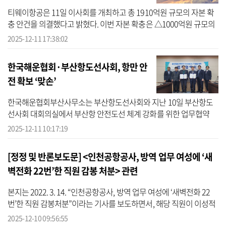
티웨이항공은 11일 이사회를 개최하고 총 1910억원 규모의 자본 확
충 안건을 의결했다고 밝혔다. 이번 자본 확충은 △1000억원 규모의
제3자배정 유상증자 △910억원 규모의 주주배정 후 실권주 일반공
2025-12-11 17:38:02
모 유상증...
한국해운협회·부산항도선사회, 항만 안
전 확보 ‘맞손’
한국해운협회부산사무소는 부산항도선사회와 지난 10일 부산항도
선사회 대회의실에서 부산항 안전도선 체계 강화를 위한 업무협약
(MOU)을 체결하고, 항만 안전확보를 위한 협력방안을 논의했다고 11
2025-12-11 10:17:19
일 밝혔다. ...
[정정 및 반론보도문] <인천공항공사, 방역 업무 여성에 ‘새
벽전화 22번’한 직원 감봉 처분> 관련
본지는 2022. 3. 14. “인천공항공사, 방역 업무 여성에 ‘새벽전화 22
번’한 직원 감봉처분”이라는 기사를 보도하면서, 해당 직원이 이성적
호감을 갖게 된 여성을 인천공항 내 마트에서 만났고, 여성과 전화번
2025-12-10 09:56:55