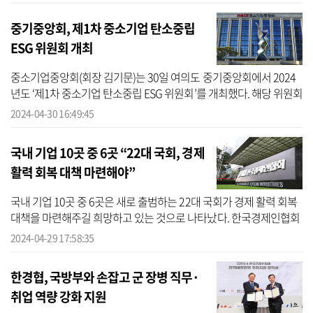
지...
중기중앙회, 제1차 중소기업 탄소중립
ESG 위원회 개최
중소기업중앙회(회장 김기문)는 30일 여의도 중기중앙회에서 2024
년도 ‘제1차 중소기업 탄소중립 ESG 위원회’를 개최했다. 해당 위원회
는 2023년 6월 구성됐다. 전 세계적인 탄소중립 ESG(환경·사회·지
2024-04-30 16:49:45
배구조) ...
국내 기업 10곳 중 6곳 “22대 국회, 경제
활력 회복 대책 마련해야”
국내 기업 10곳 중 6곳은 새로 출범하는 22대 국회가 경제 활력 회복
대책을 마련해주길 희망하고 있는 것으로 나타났다. 한국경제인협회
(한경협)는 이달 12~17일 시장조사 전문기관 모노리서치에 의뢰해
2024-04-29 17:58:35
매출...
한경협, 국방부와 손잡고 군 장병 직무·
취업 역량 강화 지원