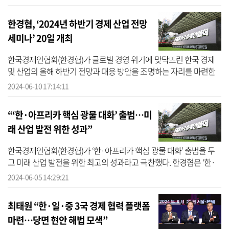
의서를 ...
한경협, ‘2024년 하반기 경제 산업 전망
세미나’ 20일 개최
한국경제인협회(한경협)가 글로벌 경영 위기에 맞닥뜨린 한국 경제
및 산업의 올해 하반기 전망과 대응 방안을 조명하는 자리를 마련한
다. 한경협은 이달 20일 서울 여의도 FKI타워에서 ‘2024년 하반기 경
2024-06-10 17:14:11
제 산...
“‘한·아프리카 핵심 광물 대화’ 출범…미
래 산업 발전 위한 성과”
한국경제인협회(한경협)가 ‘한·아프리카 핵심 광물 대화’ 출범을 두
고 미래 산업 발전을 위한 최고의 성과라고 극찬했다. 한경협은 ‘한·
아프리카 정상회의에 대한 논평’이라는 입장문을 5일 발표했다. 한경
2024-06-05 14:29:21
협...
최태원 “한·일·중 3국 경제 협력 플랫폼
마련…당면 현안 해법 모색”