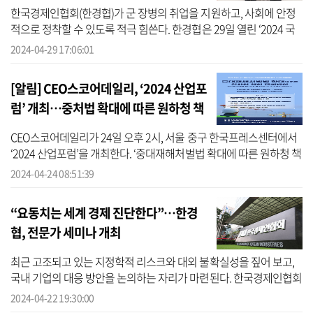
한국경제인협회(한경협)가 군 장병의 취업을 지원하고, 사회에 안정
적으로 정착할 수 있도록 적극 힘쓴다. 한경협은 29일 열린 ‘2024 국
군 장병 취업 박람회’ 개막식에서 국방부와 전역 예정 장병 취업 지원
2024-04-29 17:06:01
에 ...
[알림] CEO스코어데일리, ‘2024 산업포
럼’ 개최…중처법 확대에 따른 원하청 책
임 관리방안’
CEO스코어데일리가 24일 오후 2시, 서울 중구 한국프레스센터에서
‘2024 산업포럼’을 개최한다. ‘중대재해처벌법 확대에 따른 원하청 책
임 관리방안’을 주제로 열리는 이번 포럼은 법무법인 율촌과 한국스
2024-04-24 08:51:39
마트안...
“요동치는 세계 경제 진단한다”…한경
협, 전문가 세미나 개최
최근 고조되고 있는 지정학적 리스크와 대외 불확실성을 짚어 보고,
국내 기업의 대응 방안을 논의하는 자리가 마련된다. 한국경제인협회
(한경협)은 이달 30일 서울 여의도 FKI타워에서 ‘요동치는 세계 경제,
2024-04-22 19:30:00
...