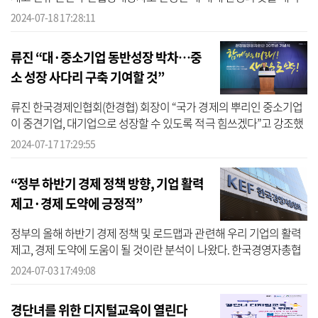
쳤다. 한경협은 18일 체코 원전 우선협상대상자 선정과 관련해 논평
2024-07-18 17:28:11
을 ...
류진 “대·중소기업 동반성장 박차…중
소 성장 사다리 구축 기여할 것”
류진 한국경제인협회(한경협) 회장이 “국가 경제의 뿌리인 중소기업
이 중견기업, 대기업으로 성장할 수 있도록 적극 힘쓰겠다”고 강조했
다. 한경협중소기업협력센터(중기센터)는 17일 서울 여의도 FKI타워
2024-07-17 17:29:55
에서 ...
“정부 하반기 경제 정책 방향, 기업 활력
제고·경제 도약에 긍정적”
정부의 올해 하반기 경제 정책 및 로드맵과 관련해 우리 기업의 활력
제고, 경제 도약에 도움이 될 것이란 분석이 나왔다. 한국경영자총협
회(경총)는 3일 정부가 발표한 ‘2024년 하반기 경제 정책 방향’과
2024-07-03 17:49:08
‘역...
경단녀를 위한 디지털교육이 열린다