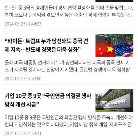
한·일·중 3국의 경제인들이 경제 협력 활성화를 위해 손을 맞잡는다.
특히 코로나 팬데믹을 겪으면서 높은 수준의 경제 협력이 부족했다는
데 공감한 이들은 이를 강화할 실질적인 실무협의체를 서둘러 마련한
2024-05-27 17:44:23
다...
“바이든·트럼프 누가 당선돼도 중국 견
제 지속…반도체 경쟁은 더욱 심화”
올해 미국 대통령 선거에서 누가 당선되더라도 미국의 중국 견제 기
조가 지속될 것이라는 전망이 제기됐다. 글로벌 경쟁이 더욱 심화할
것으로 점쳐지는 가운데 한국의 산업·통상 전략을 새로 짜야 한다는
2024-05-13 17:52:00
제언...
기업 10곳 중 9곳 “국민연금 의결권 행사
방식 개선 시급”
기업 10곳 중 9곳은 국민연금의 의결권 행사 방식을 조속히 개선해야
한다고 인식하는 것으로 나타났다. 기업 배당 정책 개입, 지배구조 간
섭 등 국민연금의 직접적인 주주권 행사 활동 또한 별다른 도움이 되
2024-05-13 14:53:21