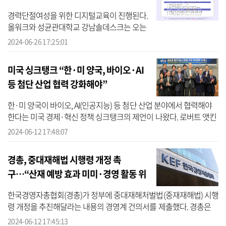
경력단절여성을 위한 디지털교육이 진행된다.
올워크와 성균관대학교 강남솔데스크는 오는
7월 4일부터 5일까지 양일간 ‘경단녀 디지털교
2024-06-26 17:25:01
육 1회차’를 진행한다고 26일 밝혔다. 이번 교
육은 무료로 진행되며 30...
미국 싱크탱크 “한·미 양국, 바이오·AI
등 첨단 산업 협력 강화해야”
한·미 양국이 바이오, AI(인공지능) 등 첨단 산업 분야에서 협력해야
한다는 미국 경제·혁신 정책 싱크탱크의 제언이 나왔다. 로버트 앳킨
슨 정보혁신재단(ITIF) 회장은 12일 서울 여의도 FKI타워에서 한국경
2024-06-12 17:48:07
제...
경총, 중대재해법 시행령 개정 촉
구…“산재 예방 효과 미미·경영 활동 위
축 심화”
한국경영자총협회(경총)가 정부에 중대재해처벌법(중재재해법) 시행
령 개정을 추진해달라는 내용의 경영계 건의서를 제출했다. 경총은
12일 고용노동부(고용부)에 중대재해법 시행령 개정을 촉구하는 건
2024-06-12 17:45:13