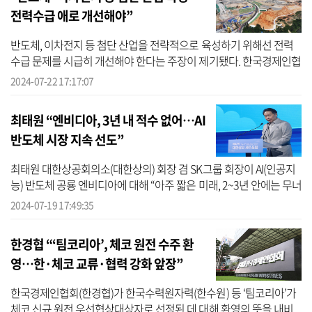
전력수급 애로 개선해야”
반도체, 이차전지 등 첨단 산업을 전략적으로 육성하기 위해선 전력
수급 문제를 시급히 개선해야 한다는 주장이 제기됐다. 한국경제인협
회(한경협)는 ‘국가첨단전략산업 특화단지 전력 수급 애로 개선 방안’
2024-07-22 17:17:07
...
최태원 “엔비디아, 3년 내 적수 없어…AI
반도체 시장 지속 선도”
최태원 대한상공회의소(대한상의) 회장 겸 SK그룹 회장이 AI(인공지
능) 반도체 공룡 엔비디아에 대해 “아주 짧은 미래, 2~3년 안에는 무너
지지 않을 것이다”며 글로벌 시장을 지속적으로 이끌어 나갈 것으로
2024-07-19 17:49:35
전...
한경협 “‘팀코리아’, 체코 원전 수주 환
영…한·체코 교류·협력 강화 앞장”
한국경제인협회(한경협)가 한국수력원자력(한수원) 등 ‘팀코리아’가
체코 신규 원전 우선협상대상자로 선정된 데 대해 환영의 뜻을 내비