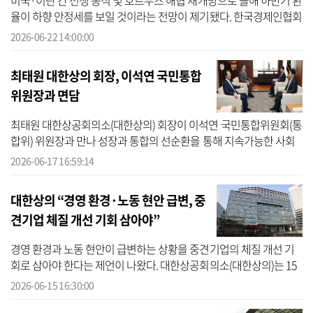
미국·이란 간 전쟁 종식 및 호르무즈 해협 재개방으로 올해 하반기 환
율이 하향 안정세를 보일 것이라는 전망이 제기됐다. 한국경제인협회
(한경협)는 22일 서울 여의도 FKI타워에서 ‘2026년 하반기 환율 전망
2026-06-22 14:00:00
과...
최태원 대한상의 회장, 이석연 국민통합
위원장과 면담
최태원 대한상공회의소(대한상의) 회장이 이석연 국민통합위원회(통
합위) 위원장과 만나 성장과 통합의 선순환을 통해 지속가능한 사회
를 만들어 나가는 데 협력키로 했다. 최 회장은 17일 서울 중구 대한상
2026-06-17 16:59:14
의...
대한상의 “경영 환경·노동 현안 급변, 중
견기업 체질 개선 기회 삼아야”
경영 환경과 노동 현안이 급변하는 상황을 중견기업의 체질 개선 기
회로 삼아야 한다는 제언이 나왔다. 대한상공회의소(대한상의)는 15
일 서울 중구 대한상의회관에서 ‘제31차 대한상의 중견기업위원
2026-06-15 16:30:00
회’를 개최...