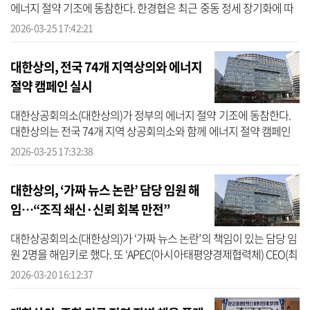
에너지 절약 기조에 동참한다. 한경협은 최근 중동 정세 장기화에 따
른 에너지 수급 및 가격 변동성 확대 가능성에 대응하기 위해 내부적
2026-03-25 17:42:21
으로...
대한상의, 전국 74개 지역상의와 에너지
절약 캠페인 실시
대한상공회의소(대한상의)가 정부의 에너지 절약 기조에 동참한다.
대한상의는 전국 74개 지역 상공회의소와 함께 에너지 절약 캠페인
을 실시한다고 25일 밝혔다. 이번 캠페인은 중동 정세 불안 장기화로
2026-03-25 17:32:38
에너...
대한상의, ‘가짜 뉴스 논란’ 담당 임원 해
임…“조직 쇄신·신뢰 회복 만전”
대한상공회의소(대한상의)가 ‘가짜 뉴스 논란’의 책임이 있는 담당 임
원 2명을 해임키로 했다. 또 ‘APEC(아시아태평양경제협력체) CEO(최
고경영자) 서밋’ 감사와 관련된 인사는 수사 의뢰 조치한다. 아울러
2026-03-20 16:12:37
‘3...