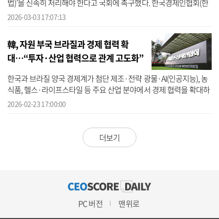
법)’을 신속히 처리해야 한다고 국회에 촉구했다. 한국경제인협회(한
경협), 대한상공회의소(대한상의), 한국경영자총협회(경총), 한국무역
2026-03-03 17:07:13
협회(무...
韓, 자원 부국 브라질과 경제 협력 확
대…“투자·산업 협력으로 관계 고도화”
한국과 브라질 양국 경제계가 첨단 제조·전략 광물·AI(인공지능), 농
식품, 헬스·라이프스타일 등 주요 산업 분야에서 경제 협력을 확대하
자는 데 뜻을 모았다. 한국경제인협회(한경협)은 23일 서울 중구 롯데
2026-02-23 17:00:00
호...
더보기
PC 버전
맨위로