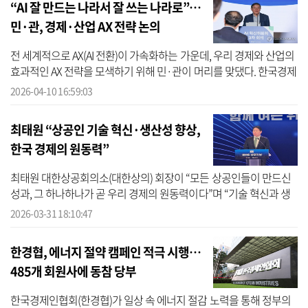
“AI 잘 만드는 나라서 잘 쓰는 나라로”…
민·관, 경제·산업 AX 전략 논의
전 세계적으로 AX(AI 전환)이 가속화하는 가운데, 우리 경제와 산업의
효과적인 AX 전략을 모색하기 위해 민·관이 머리를 맞댔다. 한국경제
인협회(한경협)는 10일 서울 강남구 GS타워에서 ‘AI 혁신위원회 3차
2026-04-10 16:59:03
회...
최태원 “상공인 기술 혁신·생산성 향상,
한국 경제의 원동력”
최태원 대한상공회의소(대한상의) 회장이 “모든 상공인들이 만드신
성과, 그 하나하나가 곧 우리 경제의 원동력이다”며 “기술 혁신과 생
산성 향상을 통해 도전을 이어 가자”고 말했다. 대한상의는 31일 서울
2026-03-31 18:10:47
중...
한경협, 에너지 절약 캠페인 적극 시행…
485개 회원사에 동참 당부
한국경제인협회(한경협)가 일상 속 에너지 절감 노력을 통해 정부의