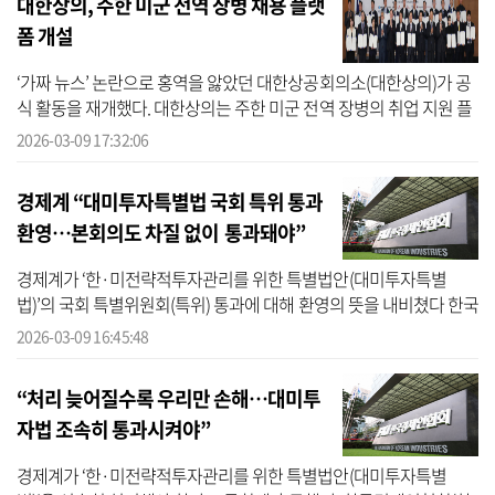
대한상의, 주한 미군 전역 장병 채용 플랫
폼 개설
‘가짜 뉴스’ 논란으로 홍역을 앓았던 대한상공회의소(대한상의)가 공
식 활동을 재개했다. 대한상의는 주한 미군 전역 장병의 취업 지원 플
랫폼을 개설하며 한·미 동맹과 경제 협력을 강화하는 데 박차를 가한
2026-03-09 17:32:06
다...
경제계 “대미투자특별법 국회 특위 통과
환영…본회의도 차질 없이 통과돼야”
경제계가 ‘한·미전략적투자관리를 위한 특별법안(대미투자특별
법)’의 국회 특별위원회(특위) 통과에 대해 환영의 뜻을 내비쳤다 한국
경제인협회(한경협), 대한상공회의소(대한상의), 한국경영자총협회
2026-03-09 16:45:48
(경총), ...
“처리 늦어질수록 우리만 손해…대미투
자법 조속히 통과시켜야”
경제계가 ‘한·미전략적투자관리를 위한 특별법안(대미투자특별