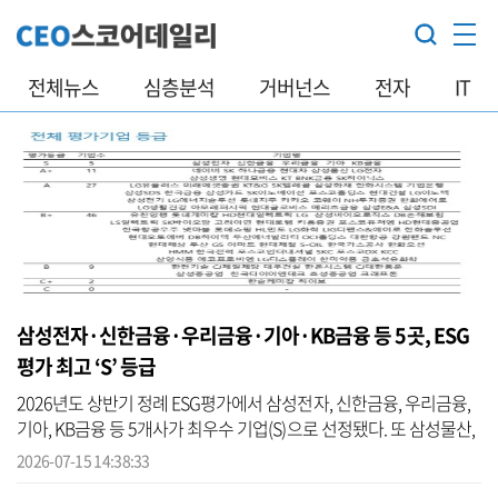
전체뉴스
심층분석
거버넌스
전자
IT
삼성전자·신한금융·우리금융·기아·KB금융 등 5곳, ESG
평가 최고 ‘S’ 등급
2026년도 상반기 정례 ESG평가에서 삼성전자, 신한금융, 우리금융,
기아, KB금융 등 5개사가 최우수 기업(S)으로 선정됐다. 또 삼성물산,
LG전자, KT, BNK금융, SK하이닉스 등 11개사는 우수기업(A+) 등급을
2026-07-15 14:38:33
받...