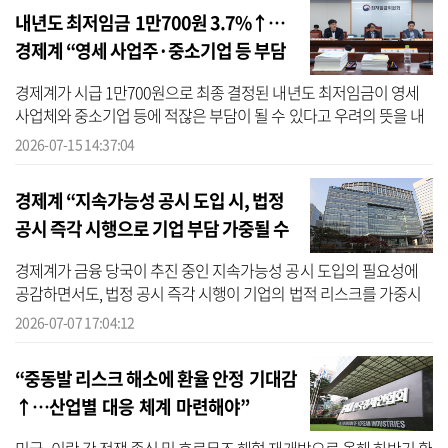
내년도 최저임금 1만700원 3.7%↑…
경제계 “영세 사업주·중소기업 등 부담
가중”
경제계가 시급 1만700원으로 최종 결정된 내년도 최저임금이 영세
사업체와 중소기업 등에 적잖은 부담이 될 수 있다고 우려의 뜻을 내
비쳤다. 대한상공회의소(대한상의)는 15일 ‘2027년 적용 최저임금 결
2026-07-15 14:37:04
정에 ...
경제계 “지속가능성 공시 도입 시, 법정
공시 즉각 시행으로 기업 부담 가중될 수
도”
경제계가 금융 당국이 추진 중인 지속가능성 공시 도입의 필요성에
공감하면서도, 법정 공시 즉각 시행이 기업의 법적 리스크를 가중시
킬 수 있다는 점에 대해 우려의 뜻을 내비쳤다. 대한상공회의소(대한
2026-07-07 17:04:12
상의)...
“중동발 리스크 해소에 환율 안정 기대감
↑…산업별 대응 체계 마련해야”