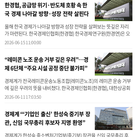
한경협, 공급망 위기·반도체 호황 속 한
국 경제 나아갈 방향·성장 전략 살핀다
올해 한국 경제가 나아갈 방향과 성장 전략을 살펴보는 뜻깊은 자리
가 마련된다. 한국경제인협회(한경협) 한국경제연구원(한경연)은 오
는 25일 서울 여의도 FKI타워에서 ‘2026 한국 경제 전망, 기회와 리스
2026-06-15 11:00:00
크의...
“레미콘 노조 운송 거부 깊은 우려”…경
제 6단체 “주요 시설 공정 중단 불가피”
경제계가 전국레미콘운송노동조합(레미콘노조)의 레미콘 운송 거부
에 깊은 우려의 뜻을 내비쳤다. 한국경제인협회(한경협), 대한상공회
의소(대한상의), 한국경영자총협회(경총), 한국무역협회(무협), 중소
2026-06-11 17:03:50
기업...
경제계 “‘기업인 출신’ 한성숙 중기부 장
관, 신임 국무총리 후보자 지명 환영”
경제계가 한성숙 중소벤처기업부(중기부) 장관을 신임 국무총리 후