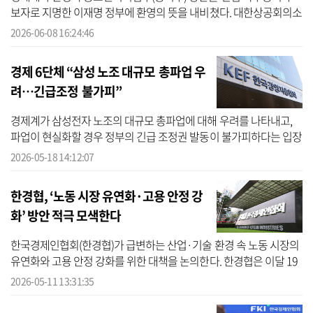
보자로 지명한 이재명 정부에 환영의 뜻을 내비쳤다. 대한상공회의소
(대한상의), 한국경제인협회(한경협), 한국경영자총협회(경총), 한국
2026-06-08 16:24:46
무역...
경제 6단체 “삼성 노조 대규모 총파업 우
려…긴급조정 불가피”
경제계가 삼성전자 노조의 대규모 총파업에 대해 우려를 나타내고,
파업이 현실화할 경우 정부의 긴급 조정권 발동이 불가피하다는 입장
을 냈다. 한국경영자총협회(경총)와 대한상공회의소(대한상의), 한국
2026-05-18 14:12:07
경제...
한경협, ‘노동 시장 유연화·고용 안정 강
화’ 방안 적극 모색한다
한국경제인협회(한경협)가 급변하는 산업·기술 환경 속 노동 시장의
유연화와 고용 안정 강화를 위한 대책을 논의한다. 한경협은 이달 19
일 서울 여의도 FKI타워에서 ‘고용 유연성 제고 및 고용 안전망 확충을
2026-05-11 13:31:35
...