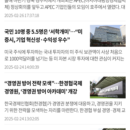
올해 하반기 경북 경주시에서 개최되는 APEC(아시아태평양경제협력
체) 정상회의를 앞두고 APEC 기업인들의 모임이 호주에서 열렸다. 대
한상공회의소(대한상의)는 APEC 기업인자문위원회(ABAC) 1차 회의
2025-02-26 17:37:18
를 현지...
국민 10명 중 5.5명은 ‘서학개미’…“미
증시, 기업 혁신성·수익성 우수”
미국 주식에 투자하는 국내 투자자의 미 주식 보관액이 사상 처음으
로 1000억달러를 넘기는 등 미 자본 시장 투자에 대한 관심이 커지는
가운데 국내 투자자가 미국 시장을 선호하는 주된 이유로 기업의 혁
2025-02-24 14:00:39
신성...
“경영권 방어 전략 모색”…한경협국제
경영원, ‘경영권 방어 아카데미’ 개강
한국경제인협회(한경협)가 경영권 분쟁에 대응하고, 경영권을 지키
기 위한 전략을 모색하는 자리를 마련한다. 한경협 부설 경영·경제 교
육기관인 한경협국제경영원은 올해 5월 21일 서울 여의도 FKI타워에
2025-02-24 13:02:05
서 ‘...