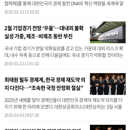
협력체)를 통해 대한민국의 경제 발전 DNA와 혁신 역량을 세계에 알
리겠다”고 강조했다. 최 회장은 23일 서울 중구 대한상의회관에서 개
2025-01-23 17:35:33
최된 ‘2...
2월 기업경기 전망 ‘우울’…대내외 불확
실성 가중, 제조·비제조 동반 부진
국내 기업 경기가 연일 악화일로를 걷고 있는 가운데 대외 리스크 확
대, 내수 위축 등으로 인해 다음달에도 국내 경기가 악화할 것이라는
전망이 제기됐다. 22일 한국경제인협회(한경협)가 매출액 기준 600
2025-01-22 11:01:32
대 ...
최태원 필두 경제계, 한국 경제 재도약 의
지 다진다…“조속한 국정 안정화 절실”
2025년 새해를 맞아 경제인들이 대한민국 경제의 재도약 의지를 다
지기 위해 한 자리에 모였다. 대한상공회의소(대한상의)는 3일 서울
중구 대한상의회관에서 정부·정계 관계자, 경제단체 회장, 기업인, 주
2025-01-03 19:57:30
한 외...