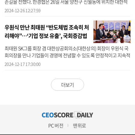
손길을 전했다. 한경협은 26일 서울 양천구 신월동에 위치한 대한적
십자사 서울지사 서부봉사관을 찾아 도시락 조리 봉사 활동에 나섰다
2024-12-26 12:27:59
고 이...
우원식 만난 최태원 “반도체법 조속히 처
리해야”…‘기업 정보 유출’, 국회증감법
재 논의 촉구
최태원 SK그룹 회장 겸 대한상공회의소(대한상의) 회장이 우원식 국
회의장을 만나 기업들이 경영에 전념할 수 있도록 안정적이고 지속적
인 경제 정책 추진을 강조했다. 최 회장은 17일 서울 여의도 국회에서
2024-12-17 17:30:00
열...
더보기
PC 버전
맨위로