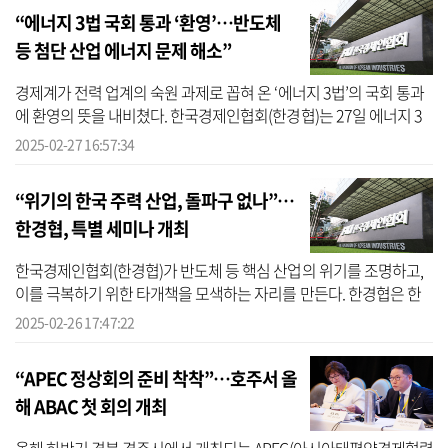
“에너지 3법 국회 통과 ‘환영’…반도체
등 첨단 산업 에너지 문제 해소”
경제계가 전력 업계의 숙원 과제로 꼽혀 온 ‘에너지 3법’의 국회 통과
에 환영의 뜻을 내비쳤다. 한국경제인협회(한경협)는 27일 에너지 3
법 국회 본회의 통과와 관련해 입장문을 내놨다. 이상호 한경협 경제
2025-02-27 16:57:34
산...
“위기의 한국 주력 산업, 돌파구 없나”…
한경협, 특별 세미나 개최
한국경제인협회(한경협)가 반도체 등 핵심 산업의 위기를 조명하고,
이를 극복하기 위한 타개책을 모색하는 자리를 만든다. 한경협은 한
국경영학회와 공동으로 다음달 6일 서울 여의도 FKI타워에서 ‘위기의
2025-02-26 17:47:22
한...
“APEC 정상회의 준비 착착”…호주서 올
해 ABAC 첫 회의 개최