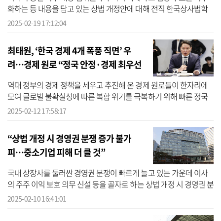
화하는 등 내용을 담고 있는 상법 개정안에 대해 전직 한국상사법학
회 회장들이 우려를 표명했다. 한국경제인협회(한경협)는 19일 서울
2025-02-19 17:12:04
여의...
최태원, ‘한국 경제 4개 폭풍 직면’ 우
려…경제 원로 “정국 안정·경제 최우선
시급”
역대 정부의 경제 정책을 세우고 추진해 온 경제 원로들이 한자리에
모여 글로벌 불확실성에 따른 복합 위기를 극복하기 위해 빠른 정국
안정과 경제 최우선 정책 마련이 시급하다고 강조했다. 대한상공회의
2025-02-12 17:58:17
소(...
“상법 개정 시 경영권 분쟁 증가 불가
피…중소기업 피해 더 클 것”
국내 상장사를 둘러싼 경영권 분쟁이 빠르게 늘고 있는 가운데 이사
의 주주 이익 보호 의무 신설 등을 골자로 하는 상법 개정 시 경영권 분
쟁이 더욱 증가할 것이라는 분석이 제기됐다. 특히 분쟁 대응 여력
2025-02-10 16:41:01
이 ...