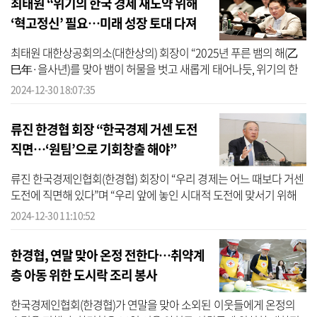
최태원 “위기의 한국 경제 재도약 위해
‘혁고정신’ 필요…미래 성장 토대 다져
야”
최태원 대한상공회의소(대한상의) 회장이 “2025년 푸른 뱀의 해(乙
巳年·을사년)를 맞아 뱀이 허물을 벗고 새롭게 태어나듯, 위기의 한
국 경제가 다시 도약할 수 있도록 ‘혁고정신(革故鼎新·묵은 것을 고
2024-12-30 18:07:35
치고 새...
류진 한경협 회장 “한국경제 거센 도전
직면…‘원팀’으로 기회창출 해야”
류진 한국경제인협회(한경협) 회장이 “우리 경제는 어느 때보다 거센
도전에 직면해 있다”며 “우리 앞에 놓인 시대적 도전에 맞서기 위해
사업보국의 초심으로 본연의 역할에 매진하겠다”고 강조했다. 류 회
2024-12-30 11:10:52
장...
한경협, 연말 맞아 온정 전한다…취약계
층 아동 위한 도시락 조리 봉사
한국경제인협회(한경협)가 연말을 맞아 소외된 이웃들에게 온정의