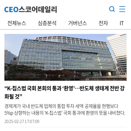
전체뉴스
심층분석
거버넌스
전자
IT
“K-칩스법 국회 본회의 통과 ‘환영’…반도체 생태계 전반 강
화될 것”
경제계가 국내 반도체 업체의 통합 투자 세액 공제율을 현행보다
5%p 상향하는 내용의 ‘K-칩스법’ 국회 통과에 환영의 뜻을 내비쳤다.
대한상공회의소(대한상의)는 27일 조세특례제한법 개정안 국회 본회
2025-02-27 17:07:09
의 통...