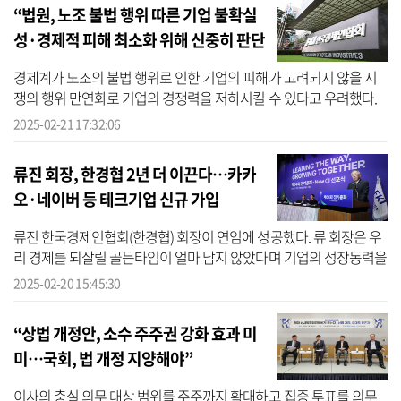
“법원, 노조 불법 행위 따른 기업 불확실
성·경제적 피해 최소화 위해 신중히 판단
해야”
경제계가 노조의 불법 행위로 인한 기업의 피해가 고려되지 않을 시
쟁의 행위 만연화로 기업의 경쟁력을 저하시킬 수 있다고 우려했다.
이상호 한국경제인협회(한경협) 경제산업본부장은 노조의 불법 쟁의
2025-02-21 17:32:06
행...
류진 회장, 한경협 2년 더 이끈다…카카
오·네이버 등 테크기업 신규 가입
류진 한국경제인협회(한경협) 회장이 연임에 성공했다. 류 회장은 우
리 경제를 되살릴 골든타임이 얼마 남지 않았다며 기업의 성장동력을
확충하고, 민생 경제 회복에 앞장서겠다고 했다. 한경협은 20일 서울
2025-02-20 15:45:30
...
“상법 개정안, 소수 주주권 강화 효과 미
미…국회, 법 개정 지양해야”
이사의 충실 의무 대상 범위를 주주까지 확대하고 집중 투표를 의무