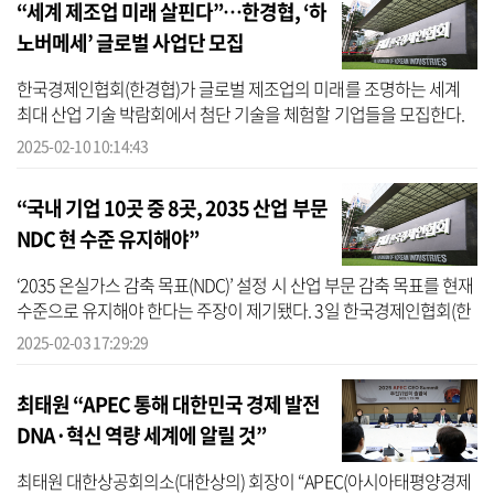
“세계 제조업 미래 살핀다”…한경협, ‘하
노버메세’ 글로벌 사업단 모집
한국경제인협회(한경협)가 글로벌 제조업의 미래를 조명하는 세계
최대 산업 기술 박람회에서 첨단 기술을 체험할 기업들을 모집한다.
10일 한경협에 따르면 한경협 국제경영원은 다음달 30일부터 4월 6
2025-02-10 10:14:43
일까지 ...
“국내 기업 10곳 중 8곳, 2035 산업 부문
NDC 현 수준 유지해야”
‘2035 온실가스 감축 목표(NDC)’ 설정 시 산업 부문 감축 목표를 현재
수준으로 유지해야 한다는 주장이 제기됐다. 3일 한국경제인협회(한
경협)가 시장조사기관 모노리서치에 의뢰해 매출액 기준 1000대 제
2025-02-03 17:29:29
조 ...
최태원 “APEC 통해 대한민국 경제 발전
DNA·혁신 역량 세계에 알릴 것”
최태원 대한상공회의소(대한상의) 회장이 “APEC(아시아태평양경제