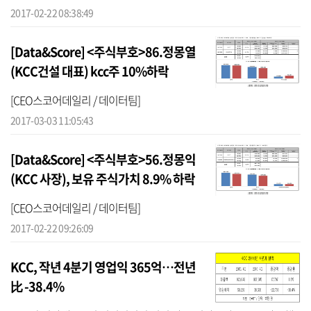
어(대표 박주근)에 따르면KCC의 지난해 매출은 3조4905억 원, 영업
2017-02-22 08:38:49
이익 3263억 ...
[Data&Score] <주식부호>86.정몽열
(KCC건설 대표) kcc주 10%하락
[CEO스코어데일리 / 데이터팀]
2017-03-03 11:05:43
[Data&Score] <주식부호>56.정몽익
(KCC 사장), 보유 주식가치 8.9% 하락
[CEO스코어데일리 / 데이터팀]
2017-02-22 09:26:09
KCC, 작년 4분기 영업익 365억…전년
比 -38.4%