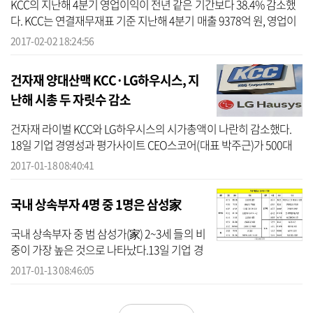
KCC의 지난해 4분기 영업이익이 전년 같은 기간보다 38.4% 감소했
다. KCC는 연결재무재표 기준 지난해 4분기 매출 9378억 원, 영업이
익 365억 원을 기록했다고 2일 공시했다.전년 같은 기간과 비교해 매
2017-02-02 18:24:56
출액은 1....
건자재 양대산맥 KCC·LG하우시스, 지
난해 시총 두 자릿수 감소
건자재 라이벌 KCC와 LG하우시스의 시가총액이 나란히 감소했다.
18일 기업 경영성과 평가사이트 CEO스코어(대표 박주근)가 500대
기업 내 상장사의 주식회전율과 시총 현황을 집계한 결과, KCC와 LG
2017-01-18 08:40:41
하우시스의 ...
국내 상속부자 4명 중 1명은 삼성家
국내 상속부자 중 범 삼성가(家) 2~3세 들의 비
중이 가장 높은 것으로 나타났다.13일 기업 경
영성과 평가사이트 CEO스코어(대표 박주근)
2017-01-13 08:46:05
가 미국 포브스에서 발표한 국내 국내 50대 부
호를 조사한 결과 상속부자는...