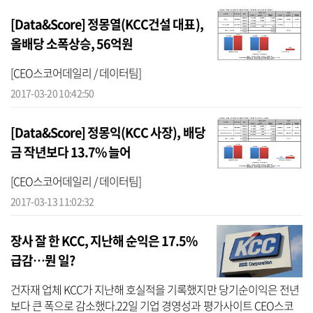
[Data&Score] 정몽열(KCC건설 대표),
올배당 소폭상승, 56억원
[CEO스코어데일리 / 데이터팀]
2017-03-20 10:42:50
[Data&Score] 정몽익(KCC 사장), 배당
금 작년보다 13.7% 늘어
[CEO스코어데일리 / 데이터팀]
2017-03-13 11:02:32
장사 잘 한 KCC, 지난해 순익은 17.5%
급감…뭔 일?
건자재 업체 KCC가 지난해 호실적을 기록했지만 당기순이익은 전년
보다 큰 폭으로 감소했다.22일 기업 경영성과 평가사이트 CEO스코