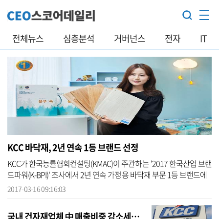
전체뉴스
심층분석
거버넌스
전자
IT
KCC 바닥재, 2년 연속 1등 브랜드 선정
KCC가 한국능률협회컨설팅(KMAC)이 주관하는 '2017 한국산업 브랜
드파워(K-BPI)' 조사에서 2년 연속 가정용 바닥재 부문 1등 브랜드에
선정됐다고 16일 밝혔다. K-BPI 조사는 브랜드가 가지고 있는 영향력
2017-03-16 09:16:03
을 조사...
국내 건자재업체 中 매출비중 감소세…