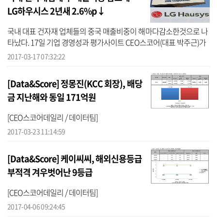
LG하우시스 2년새 2.6%p↓
국내 대표 건자재 업체들의 중국 매출비중이 해마다감소한것으로 나
타났다. 17일 기업 경영성과 평가사이트 CEO스코어(대표 박주근)가
국내 500대 기업의 해외매출 비중을 집계한 결과, KCC(대표 정몽익)
2017-03-17 07:32:22
와 LG하...
[Data&Score] 정몽진(KCC 회장), 배당
금 지난해와 동일 171억원
[CEO스코어데일리 / 데이터팀]
2017-03-23 11:14:59
[Data&Score] 케이씨씨, 해외신용등급
부적격 겨우벗어난 9등급
[CEO스코어데일리 / 데이터팀]
2017-04-06 09:24:45