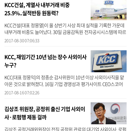
KCC건설, 계열사 내부거래 비중
25.9%..실적반등 원동력?
KCC건설(대표 정몽열)이 올 상반기 사상 최대 실적을 기록한 가운데
내부거래 비중도 늘어났다. 30일 금융감독원 전자공시시스템에 따르
면 KCC건설의 올 상반기 매출 6687억 원 중 그룹 계열사를 통한 매출
2017-08-30 07:06:33
비중...
KCC, 재임기간 10년 넘는 장수 사외이사
누구?
KCC(대표 정몽익)의 정종순 감사위원이 10년 이상 사외이사직을 맡
아온 것으로 밝혀졌다. 16일 기업 경영성과 평가사이트 CEO스코어
(대표 박주근)가 국내 100대 그룹 계열사 사외이사 조사 결과, KCC의
2017-08-16 07:02:26
정종순 감...
김상조 위원장, 공정위 출신 기업 사외이
사·로펌행 제동 걸까
김상조 공정거래위원장이 전직 공정위 관료의 대기업 사외이사, 로펌