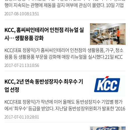
행이 지속되는 관행에 제동을 걸지 여부에 관심이 몰렸다. 10일 기업
경영성과 평가사이트 CEO스코어(대표 박주근)에 따르면 겸직자 수
2017-08-10 08:13:51
를 포...
KCC, 홈씨씨인테리어 인천점 리뉴얼 실
시… 생활용품 강화
KCC(대표 정몽익)가 홈씨씨인테리어 인천점의 생활용품, 가구, 청소
용품 등 생활용품 부문을 강화해 매장 리뉴얼을 실시했다.21일 KCC
는 약 900평에 해당하는 홈씨씨인테리어 인천점 2층을 생활용품 및
2017-07-21 13:10:56
소품, 가...
KCC, 2년 연속 동반성장지수 최우수 기
업 선정
KCC(대표 정몽익)가 작년에 이어 올해도 동반성장지수 기업별 평가
에서 '최우수' 등급을 받았다. 지난달 동반성장위원회가 발표한 '2016
년 동반성장지수 평가 결과'에 따르면, KCC는 대상 155개 기업 중 최
2017-07-01 10:28:01
우수 ...