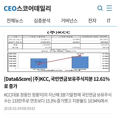
전체뉴스
심층분석
거버넌스
전자
IT
[Data&Score] (주)KCC, 국민연금보유주식지분 12.61%
로 증가
KCC(대표 정몽진 정몽익)의 지난해 3분기말현재 국민연금 보유주식
수는 133만주로 연초보다 15.3% 증가했고 지분율도 10.94%에서
12.61%로 늘었다.지분가치 역시 20.1% 증가했다.[CEO스코어데일
2018-01-04 08:39:42
리 / 김성춘 기자]