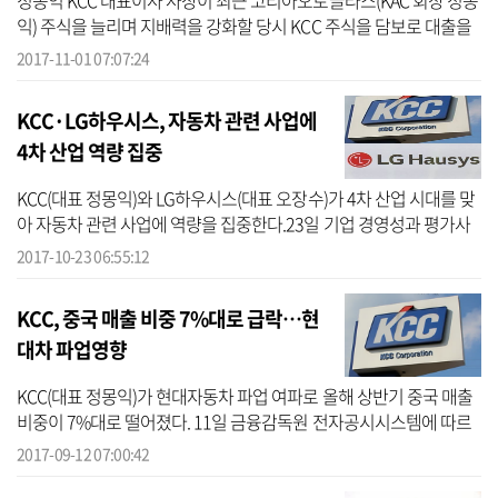
정몽익 KCC 대표이사 사장이 최근 코리아오토글라스(KAC 회장 정몽
익) 주식을 늘리며 지배력을 강화할 당시 KCC 주식을 담보로 대출을
받은 것으로 밝혀졌다. 1일 기업 경영성과 평가사이트 CEO스코어(대
2017-11-01 07:07:24
표 박주...
KCC·LG하우시스, 자동차 관련 사업에
4차 산업 역량 집중
KCC(대표 정몽익)와 LG하우시스(대표 오장수)가 4차 산업 시대를 맞
아 자동차 관련 사업에 역량을 집중한다.23일 기업 경영성과 평가사
이트 CEO스코어(대표 박주근)가 국내 500대 그룹의 4차 산업 진행 여
2017-10-23 06:55:12
부를 집...
KCC, 중국 매출 비중 7%대로 급락…현
대차 파업영향
KCC(대표 정몽익)가 현대자동차 파업 여파로 올해 상반기 중국 매출
비중이 7%대로 떨어졌다. 11일 금융감독원 전자공시시스템에 따르
면 KCC의 올해 상반기 매출 1조8132억 원 중 중국 비중은 7.2%로 전
2017-09-12 07:00:42
년 동기 ...