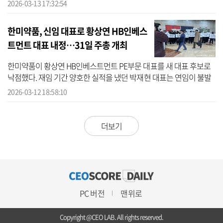
랐다. 신 회장과 신 회장의 개인회사인 한양정밀이 받는 배당금은 송
2026-03-13 17:32:54
영숙·임...
한미약품, 신임 대표로 황상연 HB인베스
트먼트 대표 내정…31일 주총 개최
한미약품이 황상연 HB인베스트먼트 PE부문 대표를 새 대표 후보로
낙점했다. 재임 기간 양호한 실적을 냈던 박재현 대표는 연임이 불발
됐다. 업계에서는 이번 인사를 두고 송영숙 한미약품그룹 회장과 신
2026-03-12 18:58:10
동국 한...
더보기
PC 버전
맨위로
Copyright @CEO LAB. All rights reserved.