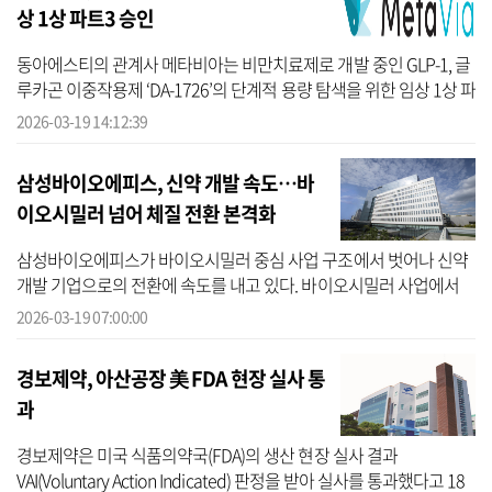
상 1상 파트3 승인
동아에스티의 관계사 메타비아는 비만치료제로 개발 중인 GLP-1, 글
루카곤 이중작용제 ‘DA-1726’의 단계적 용량 탐색을 위한 임상 1상 파
트3가 미국 임상기관 임상시험윤리심의원회(IRB) 승인을 획득했다고
2026-03-19 14:12:39
19일 ...
삼성바이오에피스, 신약 개발 속도…바
이오시밀러 넘어 체질 전환 본격화
삼성바이오에피스가 바이오시밀러 중심 사업 구조에서 벗어나 신약
개발 기업으로의 전환에 속도를 내고 있다. 바이오시밀러 사업에서
창출되는 안정적인 현금을 기반으로 신약 파이프라인을 확대하며 중
2026-03-19 07:00:00
장기 성...
경보제약, 아산공장 美 FDA 현장 실사 통
과
경보제약은 미국 식품의약국(FDA)의 생산 현장 실사 결과
VAI(Voluntary Action Indicated) 판정을 받아 실사를 통과했다고 18