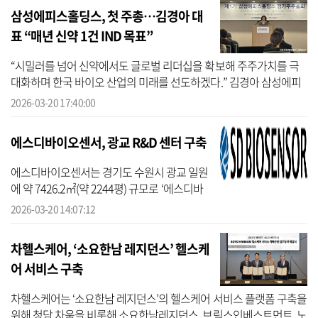
삼성에피스홀딩스, 첫 주총…김경아 대
표 “매년 신약 1건 IND 목표”
“시밀러를 넘어 신약에서도 글로벌 리더십을 확보해 주주가치를 극
대화하며 한국 바이오 산업의 미래를 선도하겠다.” 김경아 삼성에피
스홀딩스 대표는 20일 오전 9시 인천 송도 컨벤시아에서 열린 제1기
2026-03-20 17:40:00
정기 주...
에스디바이오센서, 광교 R&D 센터 구축
에스디바이오센서는 경기도 수원시 광교 일원
에 약 7426.2㎡(약 2244평) 규모로 ‘에스디바
이오센서 광교 R&D 센터(가칭, 이하 광교 R&D
2026-03-20 14:07:12
센터)’ 구축을 추진한다고 20일 밝혔다. 광교
R&D 센터는 인체·동물 진단을...
차헬스케어, ‘소요한남 레지던스’ 헬스케
어 서비스 구축
차헬스케어는 ‘소요한남 레지던스’의 헬스케어 서비스 플랫폼 구축을
위해 청담 차움을 비롯해 소요한남레지던스, 브릭스인베스트먼트, 노