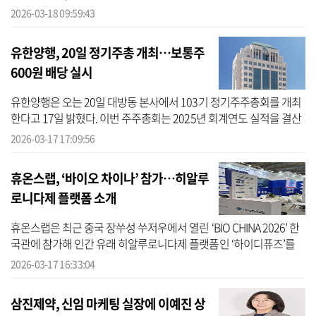
일 밝혔다. 이번 실사는 경보제약 충남 아산공장에서 진행됐으며, 미
2026-03-18 09:59:43
국 내 시판 예...
유한양행, 20일 정기주총 개최…보통주
600원 배당 실시
유한양행은 오는 20일 대방동 본사에서 103기 정기주주총회를 개최
한다고 17일 밝혔다. 이번 주주총회는 2025년 회계연도 실적을 결산
하고 주요 경영 안건을 논의하기 위해 마련됐다. 주주총회는 3월 20
2026-03-17 17:09:56
일 오전 ...
휴온스랩, ‘바이오 차이나’ 참가…히알루
로니다제 플랫폼 소개
휴온스랩은 최근 중국 장쑤성 쑤저우에서 열린 ‘BIO CHINA 2026’ 한
국관에 참가해 인간 유래 히알루로니다제 플랫폼인 ‘하이디퓨즈’를
적극 알렸다고 17일 밝혔다. BIO CHINA 2026는 올해 제 11회를 맞은
2026-03-17 16:33:04
중국 ...
삼진제약, 신임 마케팅 실장에 이예진 상