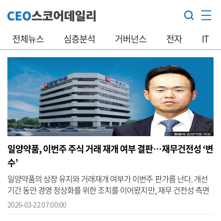
전체뉴스
심층분석
거버넌스
전자
IT
일양약품, 이번주 주식 거래 재개 여부 결판…재무건전성 ‘변
수’
일양약품의 상장 유지와 거래재개 여부가 이번주 판가름 난다. 개선
기간 동안 경영 정상화를 위한 조치를 이어왔지만, 재무 건전성 측면
에서 한계를 드러내며 최종 판단에 이목이 쏠리고 있다. 22일 금융감
2026-03-22 07:00:00
독원 ...