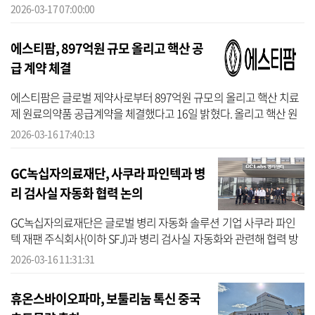
자 규모가 제한적인데다 개발이 어려운 희귀질환 대신 시장성이 큰
2026-03-17 07:00:00
만성질환...
에스티팜, 897억원 규모 올리고 핵산 공
급 계약 체결
에스티팜은 글로벌 제약사로부터 897억원 규모의 올리고 핵산 치료
제 원료의약품 공급계약을 체결했다고 16일 밝혔다. 올리고 핵산 원
료 단일 계약으로는 역대 최대 규모다. 해당 원료의약품은 글로벌 시
2026-03-16 17:40:13
장에서 ...
GC녹십자의료재단, 사쿠라 파인텍과 병
리 검사실 자동화 협력 논의
GC녹십자의료재단은 글로벌 병리 자동화 솔루션 기업 사쿠라 파인
텍 재팬 주식회사(이하 SFJ)과 병리 검사실 자동화와 관련해 협력 방
안을 논의했다고 16일 밝혔다. 앞서 GC녹십자의료재단은 지난 1월
2026-03-16 11:31:31
27일 JW바...
휴온스바이오파마, 보툴리눔 톡신 중국