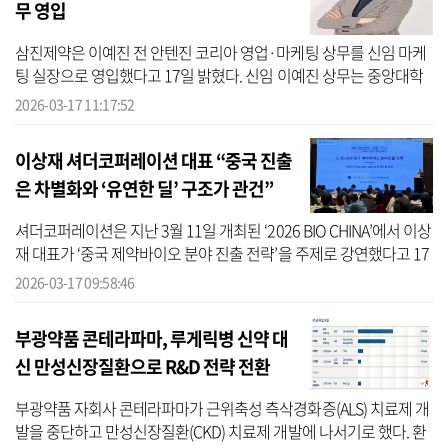
무 영입
삼진제약은 이예진 전 안텐진 코리아 영업·마케팅 상무를 신임 마케
팅 실장으로 영입했다고 17일 밝혔다. 신임 이예진 상무는 중앙대학
교 약학대학을 졸업, 한국얀센에서 MR 및 PM 그리고 신약이 시장에
2026-03-17 11:17:52
출시될 ...
이상재 셔더코퍼레이션 대표 “중국 진출
은 차별화와 ‘유연한 딜’ 구조가 관건”
셔더코퍼레이션은 지난 3월 11일 개최된 ‘2026 BIO CHINA’에서 이상
재 대표가 ‘중국 제약바이오 분야 진출 전략’을 주제로 강연했다고 17
일 밝혔다. 한국제약바이오협회가 보건산업진흥원, 보건복지부, 대한
2026-03-17 09:58:46
무역...
부광약품 콘테라파마, 루게릭병 신약 대
신 만성신장질환으로 R&D 전략 전환
부광약품 자회사 콘테라파마가 근위축성 측삭경화증(ALS) 치료제 개
발을 중단하고 만성신장질환(CKD) 치료제 개발에 나서기로 했다. 환