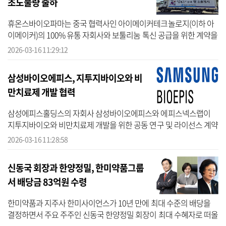
초도물량 출하
휴온스바이오파마는 중국 협력사인 아이메이커테크놀로지(이하 아
이메이커)의 100% 유통 자회사와 보툴리눔 톡신 공급을 위한 계약을
맺고 1차 물량을 출하했다고 16일 밝혔다. 휴톡스는 보툴리눔 톡신
2026-03-16 11:29:12
(클로스트...
삼성바이오에피스, 지투지바이오와 비
만치료제 개발 협력
삼성에피스홀딩스의 자회사 삼성바이오에피스와 에피스넥스랩이
지투지바이오와 비만치료제 개발을 위한 공동 연구 및 라이선스 계약
을 체결했다고 16일 밝혔다. 이는 바이오의약품 개발사 삼성바이오
2026-03-16 11:28:58
에피스와 ...
신동국 회장과 한양정밀, 한미약품그룹
서 배당금 83억원 수령
한미약품과 지주사 한미사이언스가 10년 만에 최대 수준의 배당을
결정하면서 주요 주주인 신동국 한양정밀 회장이 최대 수혜자로 떠올