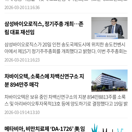
블라이프케어와 업무협약을 체결했다고 20일 밝혔다. 차헬스케어는
2026-03-20 11:16:36
청담...
삼성바이오로직스, 정기주총 개최…존
림 대표 재선임
삼성바이오로직스가 20일 인천 송도국제도시에 위치한 송도컨벤시
아에서 제15기 정기주주총회를 개최했다고 밝혔다. 이번 주주총회는
현장 참석과 온라인 생중계 방식으로 진행됐으며, 약 1400명의 주주
2026-03-20 11:16:23
가 참여...
차바이오텍, 소룩스에 차백신연구소 지
분 894만주 매각
차바이오텍은 보유 중인 차백신연구소의 지분 894만8813주를 소룩
스 및 아리바이오투자목적13호 등에 양도하기로 결정했다고 19일 밝
혔다. 총 거래 금액은 약 238억원이다. 이번 거래 완료 이후 차바이오
2026-03-19 14:13:10
텍의 차...
메타비아, 비만치료제 ‘DA-1726’ 美 임