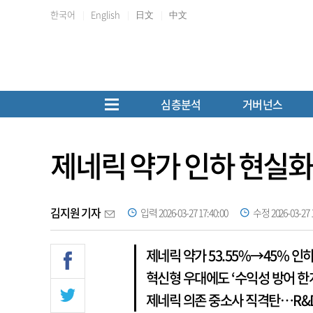
한국어
English
日文
中文
심층분석
거버넌스
제네릭 약가 인하 현실화
김지원 기자
입력 2026-03-27 17:40:00
수정 2026-03-27 1
제네릭 약가 53.55%→45% 인
혁신형 우대에도 ‘수익성 방어 한
제네릭 의존 중소사 직격탄…R&