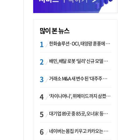
많이 본 뉴스
한화솔루션·OCI, 태양광 훈풍에 실적 개선…美 ‘섹션232’ 최대 변수
배민, 배달 로봇 ‘딜리’ 신규 모델 B마트 현장 투입
거래소 M&A 새 변수 된 ‘대주주 심사’…네이버·두나무 결합도 영향권
‘차이나머니’, 위메이드 까지 삼켰다… K콘텐츠, 글로벌 확장에도 中 투자 ‘경계령’
대기업 89곳 중 85곳, 오너家 등기임원 겸직…BS 46곳·SM 45곳 ‘족벌경영’ 고착화
네이버는 몸집 키우고 카카오는 줄였다…‘역대급 실적’에 성장전략은 ‘극과 극’