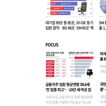
대기업 89곳 중 85곳, 오너家 등기
SM 
임원 겸직…BS 46곳·SM 45곳 ‘족
출 1
벌경영’ 고착화
·3위
FOCUS
외국
율 
국내
가장
반면
융이
국민
금융지주 임원 평균연령 58.6세
기관
충’
‘전 업종 최고’… 10년 새 여성 임
원은 14배 껑충
국민
국내 주요 금융지주의 임원 평균연령
의 주
이 전 업종 가운데 가장 높은 것으로