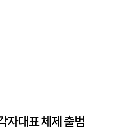
이 불어난 것으로 집계됐다. 삼성생명 주가
이 기간 90% 가까이 치솟으면서 전체 증가분
부분을 책임진 덕...
각자대표 체제 출범