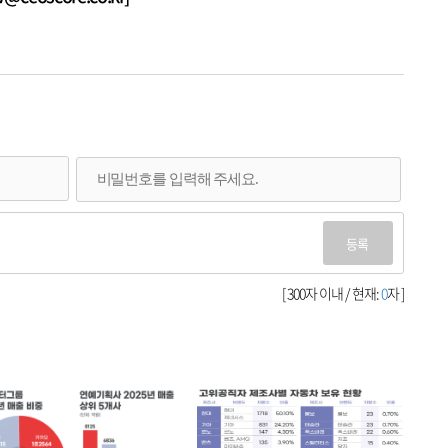
등록
[ 300자 이내 / 현재:
0
자 ]