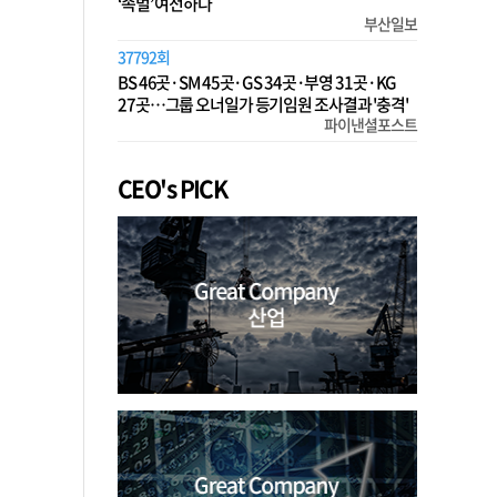
‘족벌’ 여전하다
부산일보
37792회
BS 46곳·SM 45곳·GS 34곳·부영 31곳·KG
27곳…그룹 오너일가 등기임원 조사결과 '충격'
파이낸셜포스트
CEO's PICK