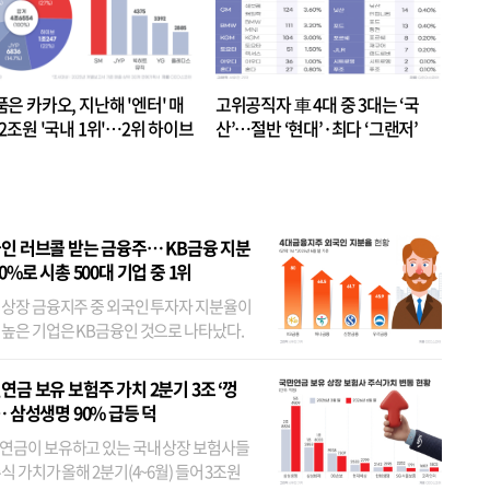
품은 카카오, 지난해 '엔터' 매
고위공직자 車 4대 중 3대는 ‘국
.2조원 '국내 1위'…2위 하이브
산’…절반 ‘현대’·최다 ‘그랜저’
 JYP 순
인 러브콜 받는 금융주… KB금융 지분
80%로 시총 500대 기업 중 1위
 상장 금융지주 중 외국인 투자자 지분율이
 높은 기업은 KB금융인 것으로 나타났다.
 외국인 지분율이 가장 낮은 곳은 메리츠금
었다. 특히 KB금융은 지난달 말 기준 해외
연금 보유 보험주 가치 2분기 3조 ‘껑
투자자 지분율이...
… 삼성생명 90% 급등 덕
연금이 보유하고 있는 국내 상장 보험사들
식 가치가 올해 2분기(4~6월) 들어 3조원