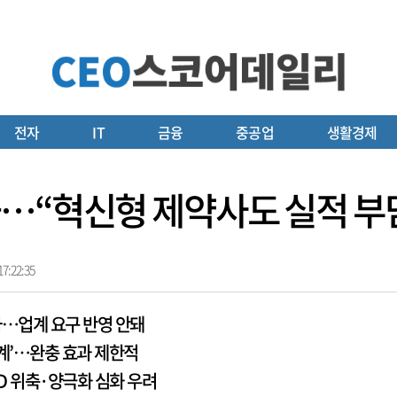
전자
IT
금융
중공업
생활경제
…“혁신형 제약사도 실적 부담
7:22:35
하…업계 요구 반영 안돼
계’…완충 효과 제한적
D 위축·양극화 심화 우려