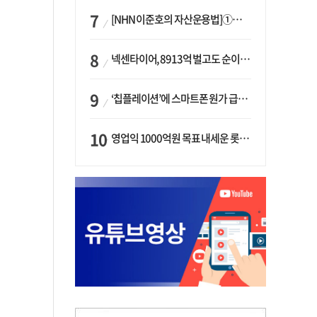
[NHN 이준호의 자산운용법]①이니시오·JLC ‘부동산’-JLC파트너스 ‘투자’…“부동산 담보대출로 투자재원 확보”
넥센타이어, 8913억 벌고도 순이익 2억…유럽 세부담에 이익 증발
‘칩플레이션’에 스마트폰 원가 급등…삼성전자, ‘엑시노스’ 채택 확대하나
영업익 1000억원 목표 내세운 롯데마트…하반기 ‘오카도’ 시험대