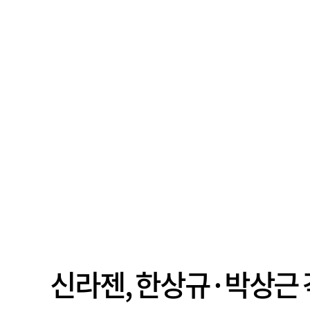
가까
나타났다. 금융업 특유의 경험 중심 인
가 
사와 내부 승진 문화가 이어지면서 10
의 대
년새 임원의 평균연령이 높아졌으며,
평균연령이 60대를 기...
신라젠, 한상규·박상근 