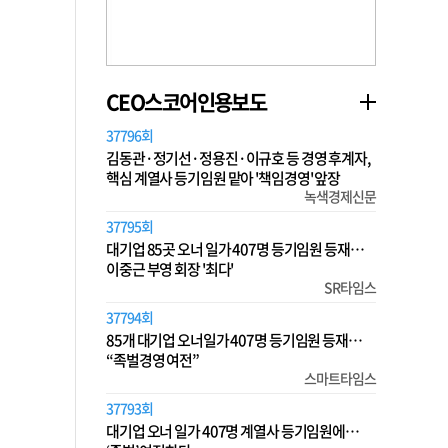
CEO스코어인용보도
37796회
김동관·정기선·정용진·이규호 등 경영 후계자,
핵심 계열사 등기임원 맡아 '책임경영' 앞장
녹색경제신문
37795회
대기업 85곳 오너 일가 407명 등기임원 등재…
이중근 부영 회장 '최다'
SR타임스
37794회
85개 대기업 오너일가 407명 등기임원 등재…
“족벌경영 여전”
스마트타임스
37793회
대기업 오너 일가 407명 계열사 등기임원에…