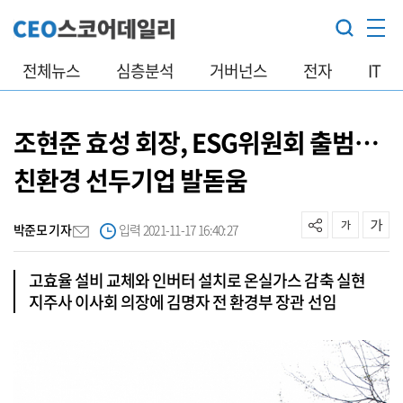
전체뉴스
심층분석
거버넌스
전자
IT
조현준 효성 회장, ESG위원회 출범…
친환경 선두기업 발돋움
박준모 기자
입력 2021-11-17 16:40:27
고효율 설비 교체와 인버터 설치로 온실가스 감축 실현
지주사 이사회 의장에 김명자 전 환경부 장관 선임