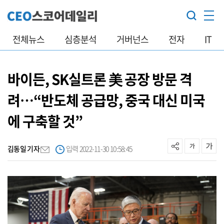
전체뉴스
심층분석
거버넌스
전자
IT
바이든, SK실트론 美 공장 방문 격
려…“반도체 공급망, 중국 대신 미국
에 구축할 것”
김동일 기자
입력 2022-11-30 10:58:45