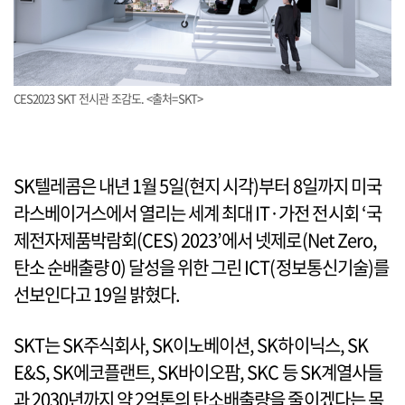
CES2023 SKT 전시관 조감도. <출처=SKT>
SK텔레콤은 내년 1월 5일(현지 시각)부터 8일까지 미국
라스베이거스에서 열리는 세계 최대 IT·가전 전시회 ‘국
제전자제품박람회(CES) 2023’에서 넷제로(Net Zero,
탄소 순배출량 0) 달성을 위한 그린 ICT(정보통신기술)를
선보인다고 19일 밝혔다.
SKT는 SK주식회사, SK이노베이션, SK하이닉스, SK
E&S, SK에코플랜트, SK바이오팜, SKC 등 SK계열사들
과 2030년까지 약 2억톤의 탄소배출량을 줄이겠다는 목