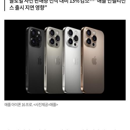
글로벌 사전 판매량 전작 대비 13% 감소…“애플 인텔리전
스 출시 지연 영향”
애플 아이폰 16 프로. <사진제공=애플>