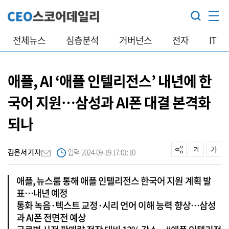
전체뉴스
심층분석
거버넌스
전자
IT
애플, AI ‘애플 인텔리전스’ 내년에 한
국어 지원…삼성과 AI폰 대결 본격화
되나
김은서 기자
입력 2024-09-19 17:01:10
애플, 뉴스룸 통해 애플 인텔리전스 한국어 지원 계획 발
표…내년 예정
통화 녹음·텍스트 교정·시리 언어 이해 능력 향상…삼성
과 AI폰 전면전 예상