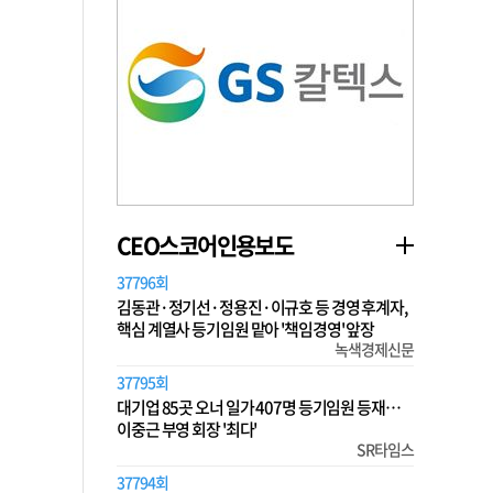
CEO스코어인용보도
37796회
김동관·정기선·정용진·이규호 등 경영 후계자,
핵심 계열사 등기임원 맡아 '책임경영' 앞장
녹색경제신문
37795회
대기업 85곳 오너 일가 407명 등기임원 등재…
이중근 부영 회장 '최다'
SR타임스
37794회