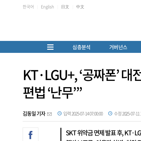
한국어
English
日文
中文
심층분석
거버넌스
KT·LGU+, ‘공짜폰’
편법 ‘난무’”
김동일 기자
입력 2025-07-14 07:00:00
수정 2025-07-11 1
SKT 위약금 면제 발표 후, KT·L