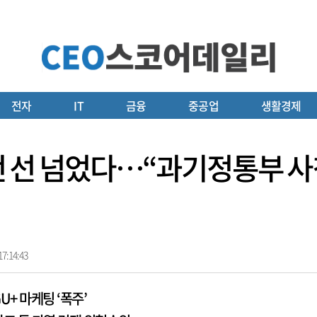
전자
IT
금융
중공업
생활경제
 대전 선 넘었다…“과기정통부 사
7:14:43
GU+ 마케팅 ‘폭주’