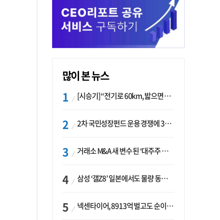
많이 본 뉴스
[시승기] “전기로 60km, 밟으면 462마력”…볼보 XC60 T8의 두 얼굴
2차 국민성장펀드 운용 경쟁에 33개사 몰렸다…신한·하나 등 새 얼굴 대거 합류
거래소 M&A 새 변수 된 ‘대주주 심사’…네이버·두나무 결합도 영향권
삼성 ‘갤Z8’ 일본에서도 물량 동났다…애플 참전 앞두고 선두 수성 ‘시험대’
넥센타이어, 8913억 벌고도 순이익 2억…유럽 세부담에 이익 증발