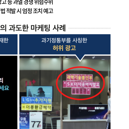
고 등 과열 경쟁 위험수위
위법 적발 시 엄정 조치 예고