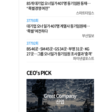
85개 대기업 오너일가 407명 등기임원 등재…
“족벌경영 여전”
스마트타임스
37793회
대기업 오너 일가 407명 계열사 등기임원에…
‘족벌’ 여전하다
부산일보
37792회
BS 46곳·SM 45곳·GS 34곳·부영 31곳·KG
27곳…그룹 오너일가 등기임원 조사결과 '충격'
파이낸셜포스트
CEO's PICK