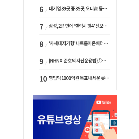
대기업 89곳 중 85곳, 오너家 등기임원 겸직…BS 46곳·SM 45곳 ‘족벌경영’ 고착화
삼성, 2년 만에 ‘갤럭시 핏4’ 선보이나…웨어러블 생태계 확장 ‘시동’
‘차세대 저가형’ 나트륨이온배터리 시대 오나…LG화학·에코프로, 상용화 속도낸다
[NHN 이준호의 자산운용법]①이니시오·JLC ‘부동산’-JLC파트너스 ‘투자’…“부동산 담보대출로 투자재원 확보”
영업익 1000억원 목표 내세운 롯데마트…하반기 ‘오카도’ 시험대