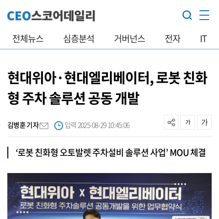
전체뉴스
심층분석
거버넌스
전자
IT
현대위아·현대엘리베이터, 로봇 친화
형 주차 솔루션 공동 개발
김병훈 기자
입력 2025-08-29 10:45:06
‘로봇 친화형 오토발렛 주차설비 솔루션 사업’ MOU 체결