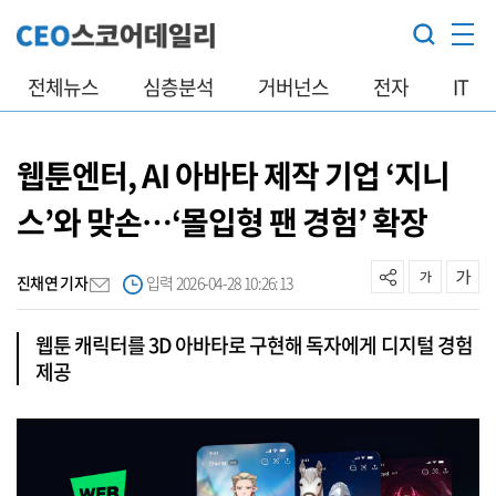
전체뉴스
심층분석
거버넌스
전자
IT
웹툰엔터, AI 아바타 제작 기업 ‘지니
스’와 맞손…‘몰입형 팬 경험’ 확장
진채연 기자
입력 2026-04-28 10:26:13
웹툰 캐릭터를 3D 아바타로 구현해 독자에게 디지털 경험
제공