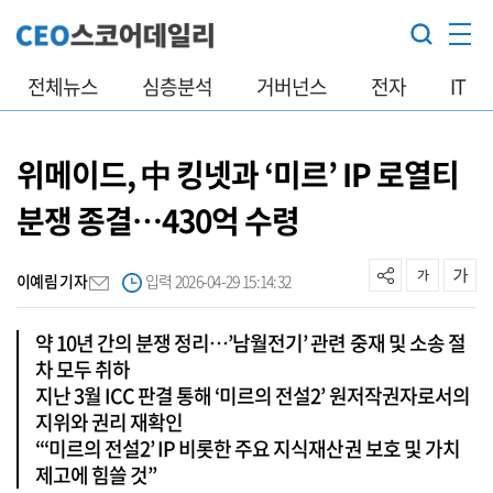
전체뉴스
심층분석
거버넌스
전자
IT
위메이드, 中 킹넷과 ‘미르’ IP 로열티
분쟁 종결…430억 수령
이예림 기자
입력 2026-04-29 15:14:32
약 10년 간의 분쟁 정리…’남월전기’ 관련 중재 및 소송 절
차 모두 취하
지난 3월 ICC 판결 통해 ‘미르의 전설2’ 원저작권자로서의
지위와 권리 재확인
“‘미르의 전설2’ IP 비롯한 주요 지식재산권 보호 및 가치
제고에 힘쓸 것”