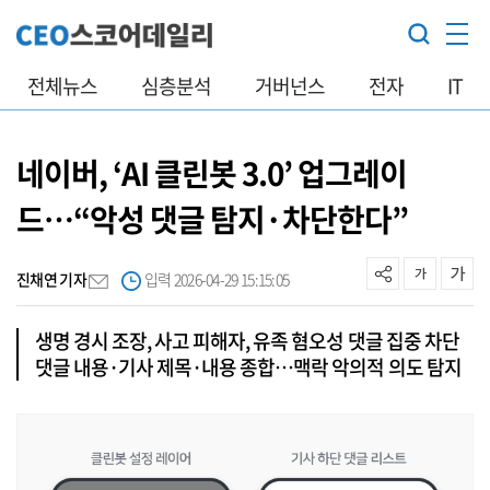
전체뉴스
심층분석
거버넌스
전자
IT
네이버, ‘AI 클린봇 3.0’ 업그레이
드…“악성 댓글 탐지·차단한다”
진채연 기자
입력 2026-04-29 15:15:05
생명 경시 조장, 사고 피해자, 유족 혐오성 댓글 집중 차단
댓글 내용·기사 제목·내용 종합…맥락 악의적 의도 탐지