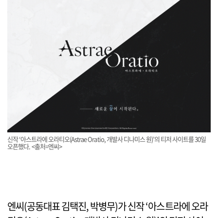
신작 ‘아스트라에 오라티오(Astrae Oratio, 개발사 디나미스 원)’의 티저 사이트를 30일
오픈했다. <출처=엔씨>
엔씨(공동대표 김택진, 박병무)가 신작 ‘아스트라에 오라