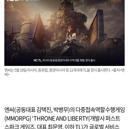
엔씨는 5월 19일 러시아, 동유럽, 중앙아시아 등 11개국에 TL을 정식 출시한다. <출처=엔
씨>
엔씨(공동대표 김택진, 박병무)의 다중접속역할수행게임
(MMORPG) ‘THRONE AND LIBERTY(개발사 퍼스트
스파크 게임즈, 대표 최문영, 이하 TL)가 글로벌 서비스