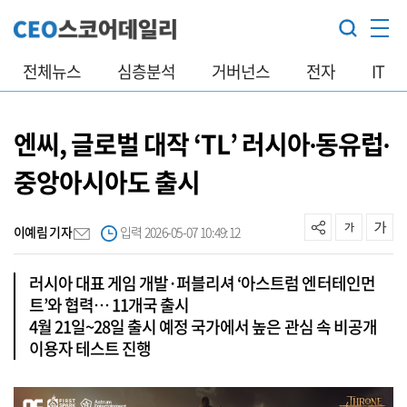
전체뉴스
심층분석
거버넌스
전자
IT
엔씨, 글로벌 대작 ‘TL’ 러시아∙동유럽∙
중앙아시아도 출시
이예림 기자
입력 2026-05-07 10:49:12
러시아 대표 게임 개발·퍼블리셔 ‘아스트럼 엔터테인먼
트’와 협력… 11개국 출시
4월 21일~28일 출시 예정 국가에서 높은 관심 속 비공개
이용자 테스트 진행