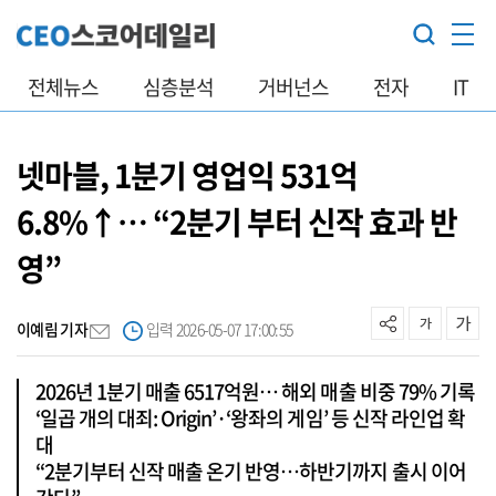
전체뉴스
심층분석
거버넌스
전자
IT
넷마블, 1분기 영업익 531억
6.8%↑… “2분기 부터 신작 효과 반
영”
이예림 기자
입력 2026-05-07 17:00:55
2026년 1분기 매출 6517억원… 해외 매출 비중 79% 기록
‘일곱 개의 대죄: Origin’·‘왕좌의 게임’ 등 신작 라인업 확
대
“2분기부터 신작 매출 온기 반영…하반기까지 출시 이어