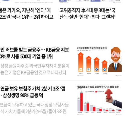
품은 카카오, 지난해 '엔터' 매
고위공직자 車 4대 중 3대는 ‘국
.2조원 '국내 1위'…2위 하이브
산’…절반 ‘현대’·최다 ‘그랜저’
 JYP 순
인 러브콜 받는 금융주… KB금융 지분
80%로 시총 500대 기업 중 1위
 상장 금융지주 중 외국인 투자자 지분율이
 높은 기업은 KB금융인 것으로 나타났다.
 외국인 지분율이 가장 낮은 곳은 메리츠금
었다. 특히 KB금융은 지난달 말 기준 해외
연금 보유 보험주 가치 2분기 3조 ‘껑
투자자 지분율이...
… 삼성생명 90% 급등 덕
연금이 보유하고 있는 국내 상장 보험사들
식 가치가 올해 2분기(4~6월) 들어 3조원
이 불어난 것으로 집계됐다. 삼성생명 주가
이 기간 90% 가까이 치솟으면서 전체 증가분
부분을 책임진 덕...