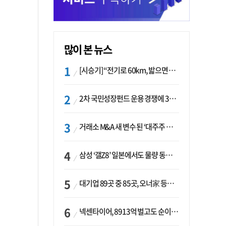
많이 본 뉴스
[시승기] “전기로 60km, 밟으면 462마력”…볼보 XC60 T8의 두 얼굴
2차 국민성장펀드 운용 경쟁에 33개사 몰렸다…신한·하나 등 새 얼굴 대거 합류
거래소 M&A 새 변수 된 ‘대주주 심사’…네이버·두나무 결합도 영향권
삼성 ‘갤Z8’ 일본에서도 물량 동났다…애플 참전 앞두고 선두 수성 ‘시험대’
대기업 89곳 중 85곳, 오너家 등기임원 겸직…BS 46곳·SM 45곳 ‘족벌경영’ 고착화
넥센타이어, 8913억 벌고도 순이익 2억…유럽 세부담에 이익 증발