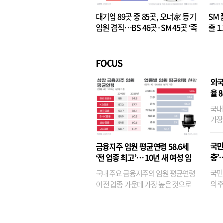
대기업 89곳 중 85곳, 오너家 등기
SM 
임원 겸직…BS 46곳·SM 45곳 ‘족
출 1
벌경영’ 고착화
·3위
FOCUS
외국
율 
국내
가장
반면
융이
국민
금융지주 임원 평균연령 58.6세
기관
충’
‘전 업종 최고’… 10년 새 여성 임
원은 14배 껑충
국민
국내 주요 금융지주의 임원 평균연령
의 주
이 전 업종 가운데 가장 높은 것으로
가까
나타났다. 금융업 특유의 경험 중심 인
가 
사와 내부 승진 문화가 이어지면서 10
의 대
년새 임원의 평균연령이 높아졌으며,