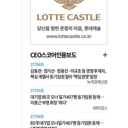
CEO스코어인용보도
37796회
김동관·정기선·정용진·이규호 등 경영 후계자,
핵심 계열사 등기임원 맡아 '책임경영' 앞장
녹색경제신문
37795회
대기업 85곳 오너 일가 407명 등기임원 등재…
이중근 부영 회장 '최다'
SR타임스
37794회
85개 대기업 오너일가 407명 등기임원 등재…