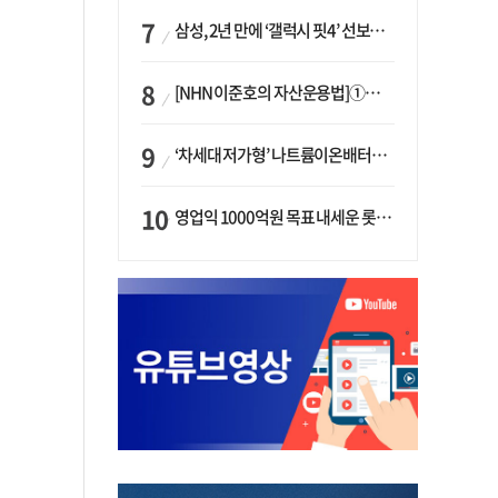
삼성, 2년 만에 ‘갤럭시 핏4’ 선보이나…웨어러블 생태계 확장 ‘시동’
[NHN 이준호의 자산운용법]①이니시오·JLC ‘부동산’-JLC파트너스 ‘투자’…“부동산 담보대출로 투자재원 확보”
‘차세대 저가형’ 나트륨이온배터리 시대 오나…LG화학·에코프로, 상용화 속도낸다
영업익 1000억원 목표 내세운 롯데마트…하반기 ‘오카도’ 시험대