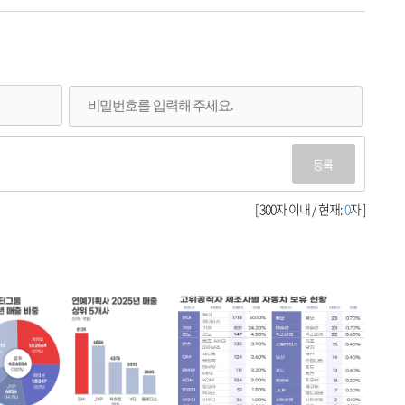
등록
[ 300자 이내 / 현재:
0
자 ]