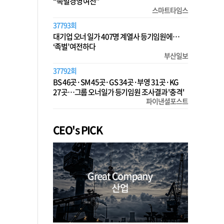
“족벌경영 여전”
스마트타임스
37793회
대기업 오너 일가 407명 계열사 등기임원에…
‘족벌’ 여전하다
부산일보
37792회
BS 46곳·SM 45곳·GS 34곳·부영 31곳·KG
27곳…그룹 오너일가 등기임원 조사결과 '충격'
파이낸셜포스트
CEO's PICK