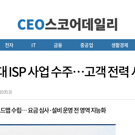
전자
IT
금융
중공업
생활경제
세대 ISP 사업 수주…고객 전
0:05:16
로드맵 수립… 요금 심사·설비 운영 전 영역 지능화