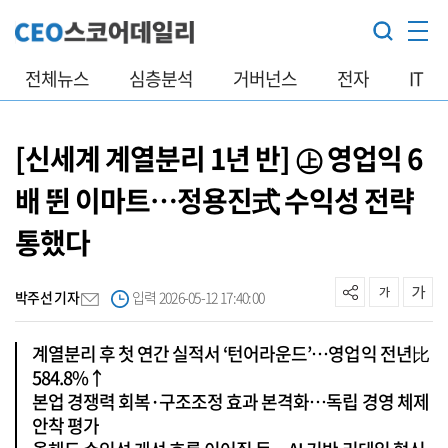
전체뉴스
심층분석
거버넌스
전자
IT
[신세계 계열분리 1년 반] ㊤ 영업익 6
배 뛴 이마트…정용진式 수익성 전략
통했다
박주선 기자
입력 2026-05-12 17:40:00
계열분리 후 첫 연간 실적서 ‘턴어라운드’…영업익 전년比
584.8%↑
본업 경쟁력 회복·구조조정 효과 본격화…독립 경영 체제
안착 평가