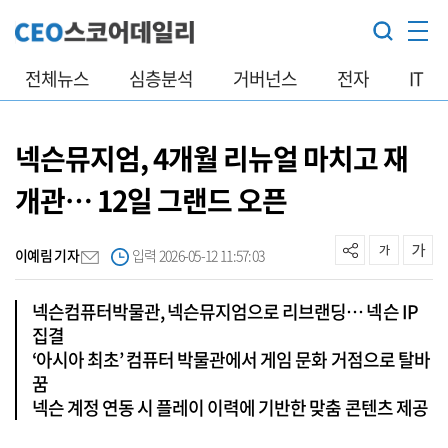
전체뉴스
심층분석
거버넌스
전자
IT
넥슨뮤지엄, 4개월 리뉴얼 마치고 재
개관… 12일 그랜드 오픈
이예림 기자
입력 2026-05-12 11:57:03
넥슨컴퓨터박물관, 넥슨뮤지엄으로 리브랜딩… 넥슨 IP
집결
‘아시아 최초’ 컴퓨터 박물관에서 게임 문화 거점으로 탈바
꿈
넥슨 계정 연동 시 플레이 이력에 기반한 맞춤 콘텐츠 제공