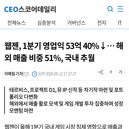
전체뉴스
심층분석
거버넌스
전자
IT
웹젠, 1분기 영업익 53억 40%↓… 해
외 매출 비중 51%, 국내 추월
이예림 기자
입력 2026-05-12 17:27:27
테르비스, 프로젝트 D1, 뮤 IP 신작 등 차기작 마련 및 포트
폴리오 다변화
해외에서 매출 활로 모색 및 게임 개발 투자 집중하며 성장
모멘텀 마련
웹젠이 올해 1분기 국내 게임 시장 침체 영향으로 매출과