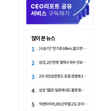
많이 본 뉴스
[시승기] “전기로 60km, 밟으면 462마력”…볼보 XC60 T8의 두 얼굴
삼성, 2년 만에 ‘갤럭시 핏4’ 선보이나…웨어러블 생태계 확장 ‘시동’
2차 국민성장펀드 운용 경쟁에 33개사 몰렸다…신한·하나 등 새 얼굴 대거 합류
삼성 ‘갤Z8’ 일본에서도 물량 동났다…애플 참전 앞두고 선두 수성 ‘시험대’
넥센타이어, 8913억 벌고도 순이익 2억…유럽 세부담에 이익 증발