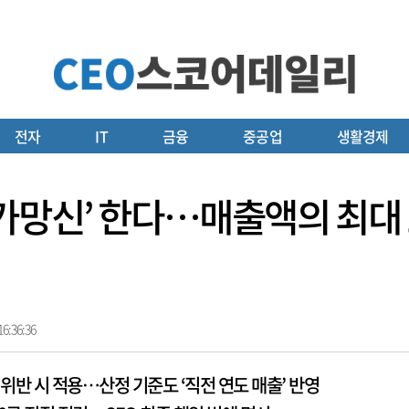
전자
IT
금융
중공업
생활경제
가망신’ 한다…매출액의 최대 
6:36:36
복 위반 시 적용…산정 기준도 ‘직전 연도 매출’ 반영