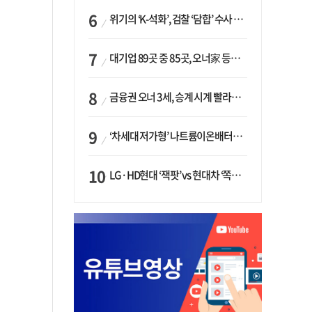
위기의 ‘K-석화’, 검찰 ‘담합’ 수사 착수…“LG·한화·롯데 등 7개 업체, 8개 제품 가격 담합”
대기업 89곳 중 85곳, 오너家 등기임원 겸직…BS 46곳·SM 45곳 ‘족벌경영’ 고착화
금융권 오너 3세, 승계 시계 빨라지나…한국투자 ‘속도’·미래에셋·메리츠는 ‘거리두기’
‘차세대 저가형’ 나트륨이온배터리 시대 오나…LG화학·에코프로, 상용화 속도낸다
LG·HD현대 ‘잭팟’ vs 현대차 ‘쪽박’…글로벌 사모펀드, 韓 대기업 투자 ‘희비’