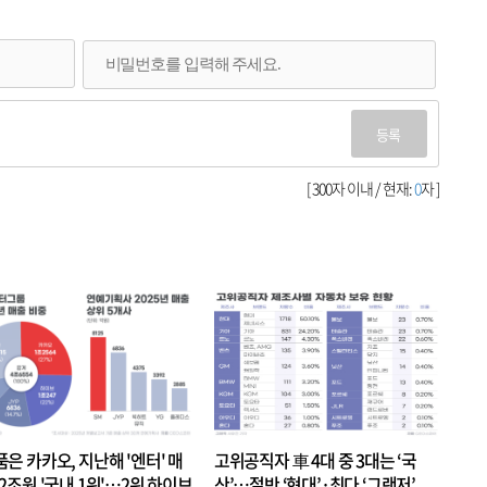
등록
[ 300자 이내 / 현재:
0
자 ]
품은 카카오, 지난해 '엔터' 매
고위공직자 車 4대 중 3대는 ‘국
.2조원 '국내 1위'…2위 하이브
산’…절반 ‘현대’·최다 ‘그랜저’