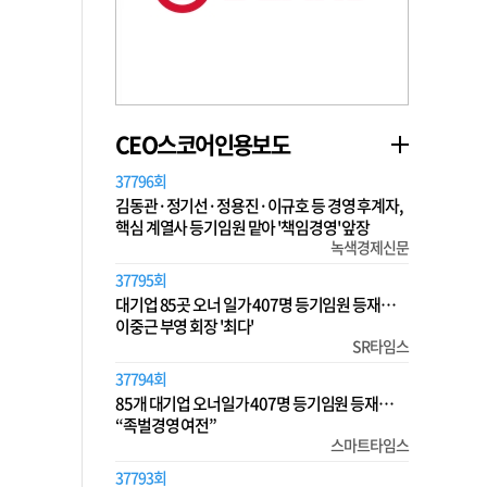
CEO스코어인용보도
37796회
김동관·정기선·정용진·이규호 등 경영 후계자,
핵심 계열사 등기임원 맡아 '책임경영' 앞장
녹색경제신문
37795회
대기업 85곳 오너 일가 407명 등기임원 등재…
이중근 부영 회장 '최다'
SR타임스
37794회
85개 대기업 오너일가 407명 등기임원 등재…
“족벌경영 여전”
스마트타임스
37793회