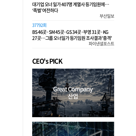
대기업 오너 일가 407명 계열사 등기임원에…
‘족벌’ 여전하다
부산일보
37792회
BS 46곳·SM 45곳·GS 34곳·부영 31곳·KG
27곳…그룹 오너일가 등기임원 조사결과 '충격'
파이낸셜포스트
CEO's PICK