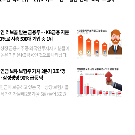
 JYP 순
인 러브콜 받는 금융주… KB금융 지분
80%로 시총 500대 기업 중 1위
 상장 금융지주 중 외국인 투자자 지분율이
 높은 기업은 KB금융인 것으로 나타났다.
 외국인 지분율이 가장 낮은 곳은 메리츠금
었다. 특히 KB금융은 지난달 말 기준 해외
연금 보유 보험주 가치 2분기 3조 ‘껑
투자자 지분율이...
… 삼성생명 90% 급등 덕
연금이 보유하고 있는 국내 상장 보험사들
식 가치가 올해 2분기(4~6월) 들어 3조원
이 불어난 것으로 집계됐다. 삼성생명 주가
이 기간 90% 가까이 치솟으면서 전체 증가분
부분을 책임진 덕...