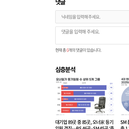
댓글
현재 총
0
개의 댓글이 있습니다.
심층분석
대기업 89곳 중 85곳, 오너家 등기
SM 
임원 겸직…BS 46곳·SM 45곳 ‘족
출 1