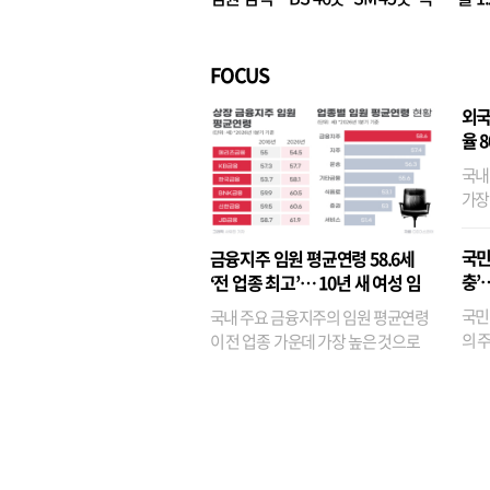
벌경영’ 고착화
·3위
FOCUS
외국
율 
국내
가장
반면
융이
국민
금융지주 임원 평균연령 58.6세
기관
충’
‘전 업종 최고’… 10년 새 여성 임
원은 14배 껑충
국민
국내 주요 금융지주의 임원 평균연령
의 주
이 전 업종 가운데 가장 높은 것으로
가까
나타났다. 금융업 특유의 경험 중심 인
가 
사와 내부 승진 문화가 이어지면서 10
의 대
년새 임원의 평균연령이 높아졌으며,
평균연령이 60대를 기...