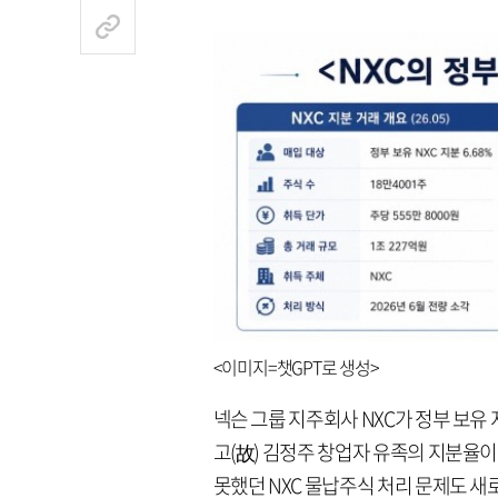
<이미지=챗GPT로 생성>
넥슨 그룹 지주회사 NXC가 정부 보유 
고(故) 김정주 창업자 유족의 지분율이
못했던 NXC 물납주식 처리 문제도 새