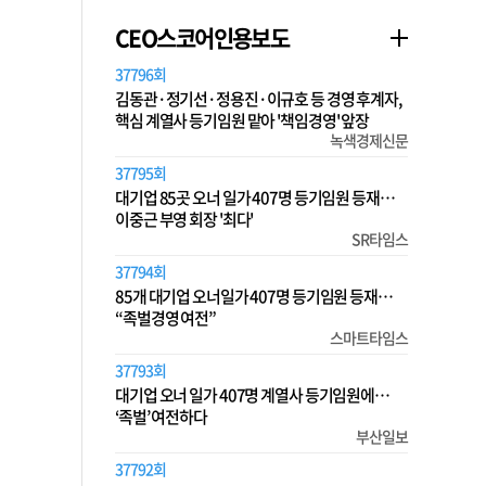
CEO스코어인용보도
37796회
김동관·정기선·정용진·이규호 등 경영 후계자,
핵심 계열사 등기임원 맡아 '책임경영' 앞장
녹색경제신문
37795회
대기업 85곳 오너 일가 407명 등기임원 등재…
이중근 부영 회장 '최다'
SR타임스
37794회
85개 대기업 오너일가 407명 등기임원 등재…
“족벌경영 여전”
스마트타임스
37793회
대기업 오너 일가 407명 계열사 등기임원에…
‘족벌’ 여전하다
부산일보
37792회