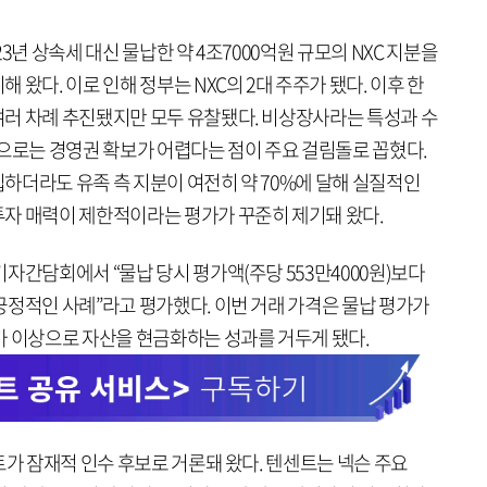
3년 상속세 대신 물납한 약 4조7000억원 규모의 NXC 지분을
왔다. 이로 인해 정부는 NXC의 2대 주주가 됐다. 이후 한
러 차례 추진됐지만 모두 유찰됐다. 비상장사라는 특성과 수
만으로는 경영권 확보가 어렵다는 점이 주요 걸림돌로 꼽혔다.
하더라도 유족 측 지분이 여전히 약 70%에 달해 실질적인
자 매력이 제한적이라는 평가가 꾸준히 제기돼 왔다.
자간담회에서 “물납 당시 평가액(주당 553만4000원)보다
긍정적인 사례”라고 평가했다. 이번 거래 가격은 물납 평가가
가 이상으로 자산을 현금화하는 성과를 거두게 됐다.
트가 잠재적 인수 후보로 거론돼 왔다. 텐센트는 넥슨 주요