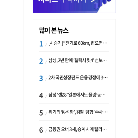
많이 본 뉴스
[시승기] “전기로 60km, 밟으면 462마력”…볼보 XC60 T8의 두 얼굴
삼성, 2년 만에 ‘갤럭시 핏4’ 선보이나…웨어러블 생태계 확장 ‘시동’
2차 국민성장펀드 운용 경쟁에 33개사 몰렸다…신한·하나 등 새 얼굴 대거 합류
삼성 ‘갤Z8’ 일본에서도 물량 동났다…애플 참전 앞두고 선두 수성 ‘시험대’
위기의 ‘K-석화’, 검찰 ‘담합’ 수사 착수…“LG·한화·롯데 등 7개 업체, 8개 제품 가격 담합”
금융권 오너 3세, 승계 시계 빨라지나…한국투자 ‘속도’·미래에셋·메리츠는 ‘거리두기’