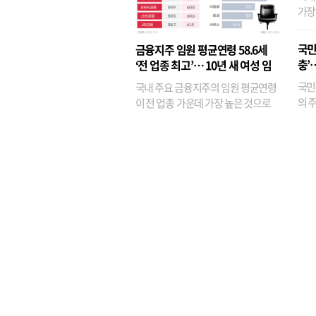
가장
반면
융이
국민
금융지주 임원 평균연령 58.6세
기관
충’
‘전 업종 최고’… 10년 새 여성 임
원은 14배 껑충
국민
국내 주요 금융지주의 임원 평균연령
의 주
이 전 업종 가운데 가장 높은 것으로
가까
나타났다. 금융업 특유의 경험 중심 인
가 
사와 내부 승진 문화가 이어지면서 10
의 대
년새 임원의 평균연령이 높아졌으며,
평균연령이 60대를 기...