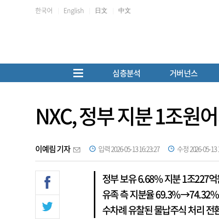
한국어
English
日文
中文
심층분석
거버넌스
NXC, 정부 지분 1조
이예림 기자
입력 2026-05-13 16:23:27
수정 2026-05-13 1
정부 보유 6.68% 지분 1조22
유족 측 지분율 69.3%→74.3
수차례 유찰된 물납주식 처리 전