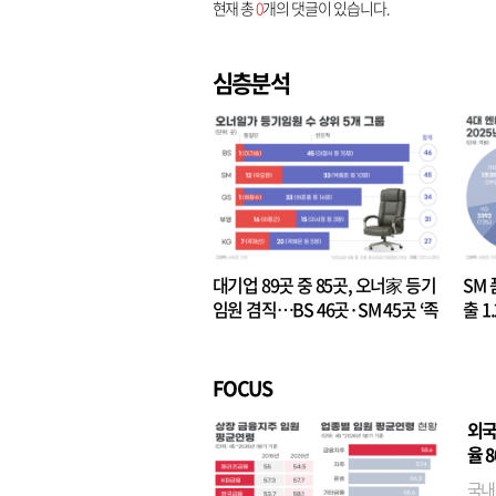
현재 총
0
개의 댓글이 있습니다.
심층분석
대기업 89곳 중 85곳, 오너家 등기
SM 
임원 겸직…BS 46곳·SM 45곳 ‘족
출 1
벌경영’ 고착화
·3위
FOCUS
외국
율 
국내