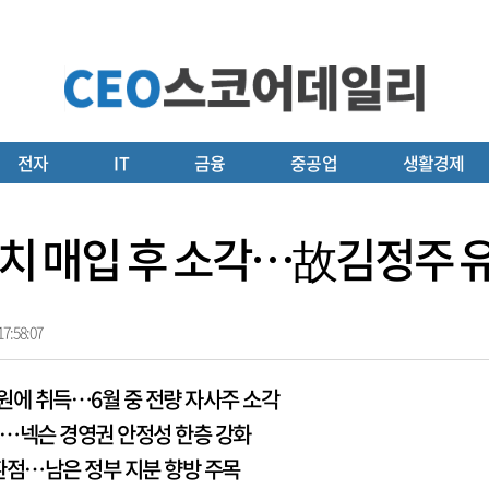
전자
IT
금융
중공업
생활경제
원어치 매입 후 소각…故김정주 
7:58:07
7억원에 취득…6월 중 전량 자사주 소각
2%…넥슨 경영권 안정성 한층 강화
환점…남은 정부 지분 향방 주목