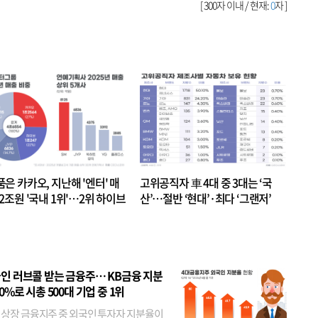
[ 300자 이내 / 현재:
0
자 ]
품은 카카오, 지난해 '엔터' 매
고위공직자 車 4대 중 3대는 ‘국
.2조원 '국내 1위'…2위 하이브
산’…절반 ‘현대’·최다 ‘그랜저’
 JYP 순
인 러브콜 받는 금융주… KB금융 지분
80%로 시총 500대 기업 중 1위
 상장 금융지주 중 외국인 투자자 지분율이