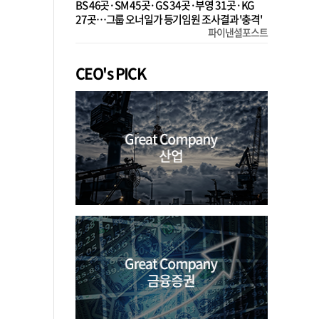
BS 46곳·SM 45곳·GS 34곳·부영 31곳·KG
27곳…그룹 오너일가 등기임원 조사결과 '충격'
파이낸셜포스트
CEO's PICK