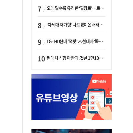
오래 탈수록 유리한 ‘필랑트’…르노코리아, 5년 뒤 잔존가치 53% 보장
‘차세대 저가형’ 나트륨이온배터리 시대 오나…LG화학·에코프로, 상용화 속도낸다
LG·HD현대 ‘잭팟’ vs 현대차 ‘쪽박’…글로벌 사모펀드, 韓 대기업 투자 ‘희비’
현대차 신형 아반떼, 첫날 1만1094대 계약…역대 최고치 경신