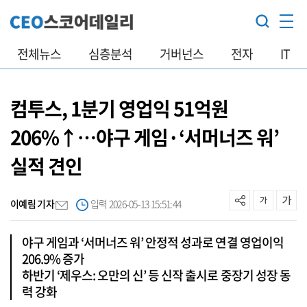
전체뉴스
심층분석
거버넌스
전자
IT
컴투스, 1분기 영업익 51억원
206%↑…야구 게임·‘서머너즈 워’
실적 견인
이예림 기자
입력 2026-05-13 15:51:44
야구 게임과 ‘서머너즈 워’ 안정적 성과로 연결 영업이익
206.9% 증가
하반기 ‘제우스: 오만의 신’ 등 신작 출시로 중장기 성장 동
력 강화