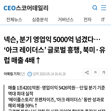
전체뉴스
심층분석
거버넌스
전자
IT
넥슨, 분기 영업익 5000억 넘겼다…
‘아크 레이더스’ 글로벌 흥행, 북미·유
럽 매출 4배↑
이예림 기자
입력 2026-05-14 16:41:26
매출 1조4201억원·영업이익 5426억원…단일 분기 기준
역대 최대 실적
‘메이플스토리’ 프랜차이즈, ‘아크 레이더스’ 동반 성과로
해외 매출 59%↑