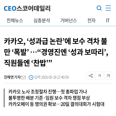
전체뉴스
심층분석
거버넌스
전자
IT
카카오, ‘성과급 논란’에 보수 격차 불
만 ‘폭발’ …“경영진엔 ‘성과 보따리’,
직원들엔 ‘찬밥’”
진채연 기자
입력 2026-05-18 17:40:59
카카오 노사 조정절차 진행…첫 총파업 가나
불투명한 배분 기준·임원 보수 격차 쟁점 부상
카카오페이 등 쟁의권 확보…20일 결의대회가 시험대