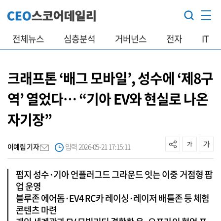
전체뉴스
심층분석
거버넌스
전자
IT
크래프톤 ‘배그 모바일’, 성수에 ‘제8구
역’ 열었다… “기아 EV와 현실로 나온
자기장”
이예림 기자
입력 2026-05-21 17:15:11
펍지 성수·기아 언플러그드 그라운드 잇는 이중 거점형 팝
업 운영
블루존 에어돔·EV4 RC카 레이싱·레이저 배틀존 등 체험
콘텐츠 마련