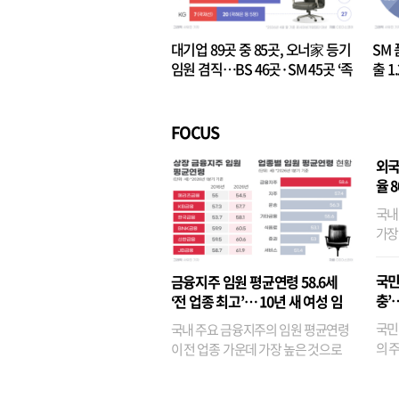
대기업 89곳 중 85곳, 오너家 등기
SM 
임원 겸직…BS 46곳·SM 45곳 ‘족
출 1
벌경영’ 고착화
·3위
FOCUS
외국
율 
국내
가장
반면
융이
국민
금융지주 임원 평균연령 58.6세
기관
충’
‘전 업종 최고’… 10년 새 여성 임
원은 14배 껑충
국민
국내 주요 금융지주의 임원 평균연령
의 주
이 전 업종 가운데 가장 높은 것으로
가까
나타났다. 금융업 특유의 경험 중심 인
가 
사와 내부 승진 문화가 이어지면서 10