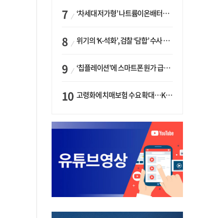
‘차세대 저가형’ 나트륨이온배터리 시대 오나…LG화학·에코프로, 상용화 속도낸다
위기의 ‘K-석화’, 검찰 ‘담합’ 수사 착수…“LG·한화·롯데 등 7개 업체, 8개 제품 가격 담합”
‘칩플레이션’에 스마트폰 원가 급등…삼성전자, ‘엑시노스’ 채택 확대하나
고령화에 치매보험 수요 확대…KB손보·삼성화재가 ‘시장 주도’