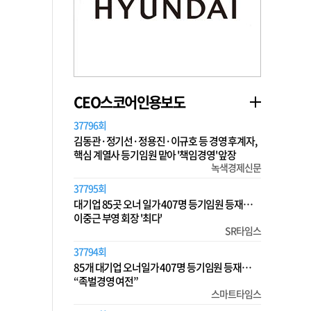
CEO스코어인용보도
37796회
김동관·정기선·정용진·이규호 등 경영 후계자,
핵심 계열사 등기임원 맡아 '책임경영' 앞장
녹색경제신문
37795회
대기업 85곳 오너 일가 407명 등기임원 등재…
이중근 부영 회장 '최다'
SR타임스
37794회
85개 대기업 오너일가 407명 등기임원 등재…
“족벌경영 여전”
스마트타임스