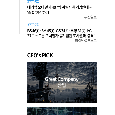
37793회
대기업 오너 일가 407명 계열사 등기임원에…
‘족벌’ 여전하다
부산일보
37792회
BS 46곳·SM 45곳·GS 34곳·부영 31곳·KG
27곳…그룹 오너일가 등기임원 조사결과 '충격'
파이낸셜포스트
CEO's PICK