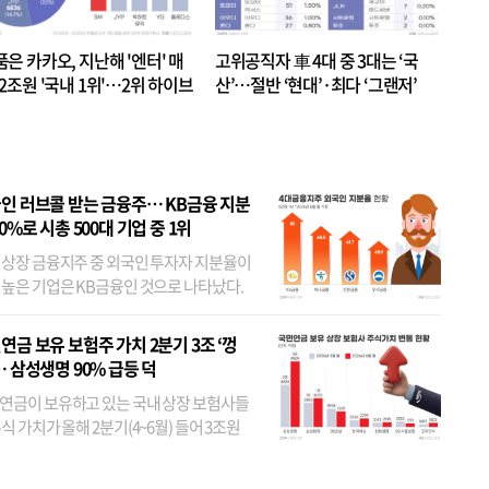
품은 카카오, 지난해 '엔터' 매
고위공직자 車 4대 중 3대는 ‘국
.2조원 '국내 1위'…2위 하이브
산’…절반 ‘현대’·최다 ‘그랜저’
 JYP 순
인 러브콜 받는 금융주… KB금융 지분
80%로 시총 500대 기업 중 1위
 상장 금융지주 중 외국인 투자자 지분율이
 높은 기업은 KB금융인 것으로 나타났다.
 외국인 지분율이 가장 낮은 곳은 메리츠금
었다. 특히 KB금융은 지난달 말 기준 해외
연금 보유 보험주 가치 2분기 3조 ‘껑
투자자 지분율이...
… 삼성생명 90% 급등 덕
연금이 보유하고 있는 국내 상장 보험사들
식 가치가 올해 2분기(4~6월) 들어 3조원
이 불어난 것으로 집계됐다. 삼성생명 주가
이 기간 90% 가까이 치솟으면서 전체 증가분