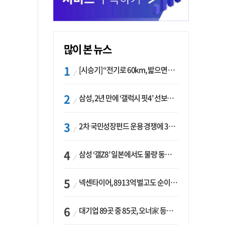
많이 본 뉴스
[시승기] “전기로 60km, 밟으면 462마력”…볼보 XC60 T8의 두 얼굴
삼성, 2년 만에 ‘갤럭시 핏4’ 선보이나…웨어러블 생태계 확장 ‘시동’
2차 국민성장펀드 운용 경쟁에 33개사 몰렸다…신한·하나 등 새 얼굴 대거 합류
삼성 ‘갤Z8’ 일본에서도 물량 동났다…애플 참전 앞두고 선두 수성 ‘시험대’
넥센타이어, 8913억 벌고도 순이익 2억…유럽 세부담에 이익 증발
대기업 89곳 중 85곳, 오너家 등기임원 겸직…BS 46곳·SM 45곳 ‘족벌경영’ 고착화