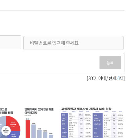
등록
[ 300자 이내 / 현재:
0
자 ]