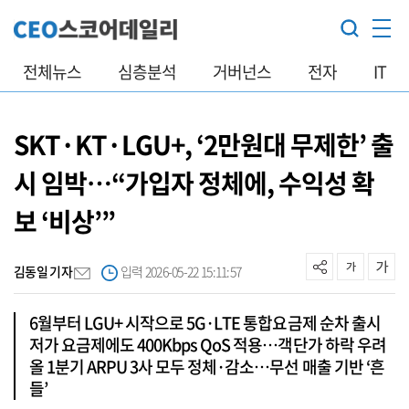
전체뉴스
심층분석
거버넌스
전자
IT
SKT·KT·LGU+, ‘2만원대 무제한’ 출
시 임박…“가입자 정체에, 수익성 확
보 ‘비상’”
김동일 기자
입력 2026-05-22 15:11:57
6월부터 LGU+ 시작으로 5G·LTE 통합요금제 순차 출시
저가 요금제에도 400Kbps QoS 적용…객단가 하락 우려
올 1분기 ARPU 3사 모두 정체·감소…무선 매출 기반 ‘흔
들’