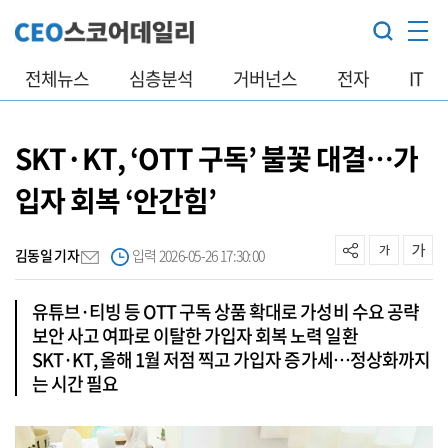
전체뉴스
심층분석
거버넌스
전자
IT
SKT·KT, ‘OTT 구독’ 불꽃 대결…가
입자 회복 ‘안간힘’
김동일 기자
입력 2026-05-26 17:30:00
유튜브·티빙 등 OTT 구독 상품 확대로 가성비 수요 공략
보안 사고 여파로 이탈한 가입자 회복 노력 일환
SKT·KT, 올해 1월 저점 찍고 가입자 증가세…정상화까지
는 시간 필요